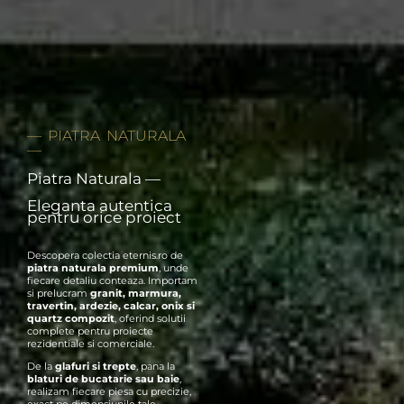
—
PIATRA NATURALA
—
Piatra Naturala —
Eleganta autentica
pentru orice proiect
Descopera colectia eternis.ro de
piatra naturala premium
, unde
fiecare detaliu conteaza. Importam
si prelucram
granit
,
marmura
,
travertin
,
ardezie
,
calcar
,
onix
si
quartz compozit
, oferind solutii
complete pentru proiecte
rezidentiale si comerciale.
De la
glafuri si trepte
, pana la
blaturi de bucatarie sau baie
,
realizam fiecare piesa cu precizie,