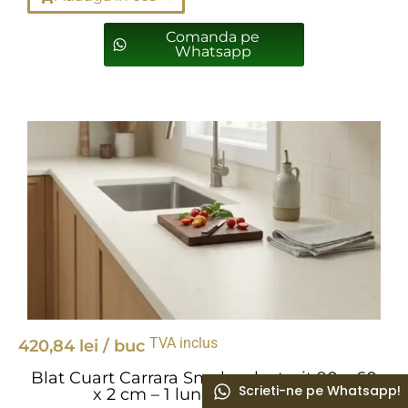
Comanda pe
Whatsapp
TVA inclus
420,84
lei
/ buc
Blat Cuart Carrara Smokey lustruit 90 x 60
Scrieti-ne pe Whatsapp!
x 2 cm – 1 lungime bizotata