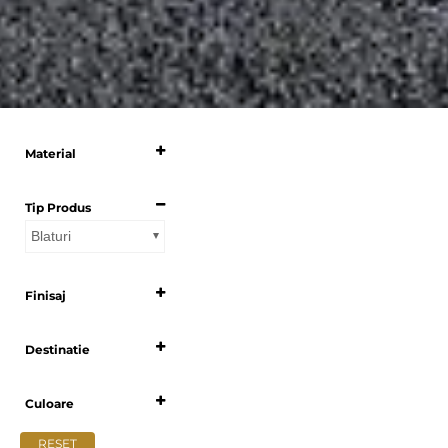
Material
Selecteaza
Tip Produs
Blaturi
Finisaj
Select all
Destinatie
Select all
Culoare
Select all
RESET