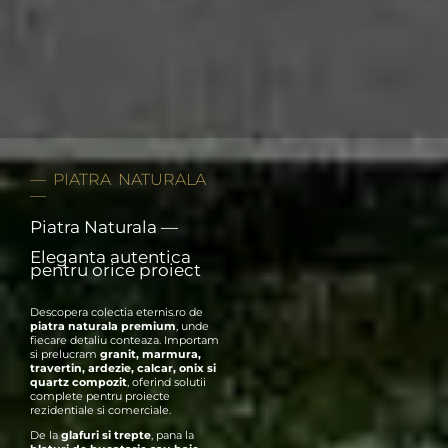
—
PIATRA NATURALA
—
Piatra Naturala —
Eleganta autentica
pentru orice proiect
Descopera colectia eternis.ro de
piatra naturala premium
, unde
fiecare detaliu conteaza. Importam
si prelucram
granit
,
marmura
,
travertin
,
ardezie
,
calcar
,
onix
si
quartz compozit
, oferind solutii
complete pentru proiecte
rezidentiale si comerciale.
De la
glafuri si trepte
, pana la