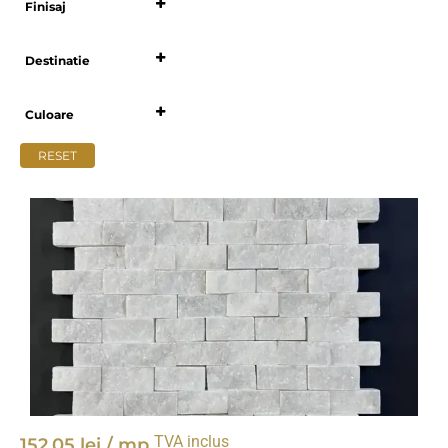
Finisaj
Select all
Destinatie
Select all
Culoare
Select all
RESET
TVA inclus
152,05
lei
/ mp