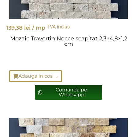
TVA inclus
139,38
lei
/ mp
Mozaic Travertin Nocce scapitat 2,3×4,8×1,2
cm
Adauga in cos →
Comanda pe
Whatsapp