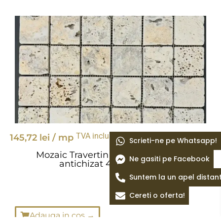
TVA inclus
145,72
lei
/ mp
Scrieti-ne pe Whatsapp!
Mozaic Travertin Golden mistique
Ne gasiti pe Facebook
antichizat 4,8×4,8×1 cm
Suntem la un apel distan
Cereti o oferta!
Adauga in cos →