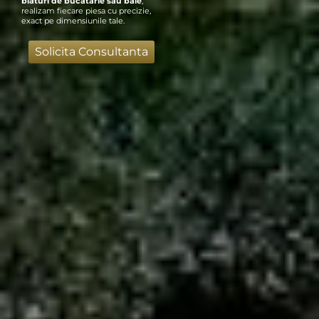
blaturi de bucatarie sau baie
,
realizam fiecare piesa cu precizie,
exact pe dimensiunile tale.
Solicita Consultanta