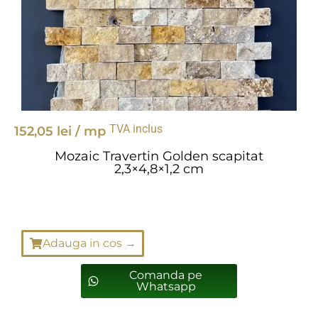
TVA inclus
152,05
lei
/ mp
Mozaic Travertin Golden scapitat
2,3×4,8×1,2 cm
Adauga in cos →
Comanda pe
Whatsapp