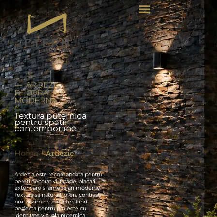
— ARDEZIE
DECORATIVA
MODERNA —
Textura puternica
pentru spatii
contemporane
-
Ardezie
Home
Ardezia este recomandata pentru
pereti decorativi, fatade, placari
exterioare si amenajari moderne.
Textura sa naturala ofera contrast,
profunzime si caracter, fiind
perfecta pentru proiecte cu
identitate vizuala puternica.