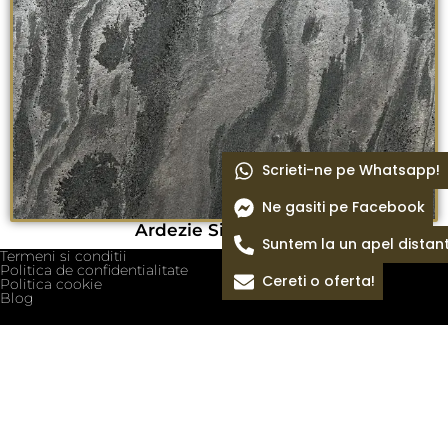
Scrieti-ne pe Whatsapp!
Ne gasiti pe Facebook
Ardezie Silver periat
Suntem la un apel distan
Termeni si conditii
Politica de confidentialitate
Cereti o oferta!
Politica cookie
Blog
Despre Noi
Colectii Pietre
Magazin
Oferte
Piatra Naturala Iasi