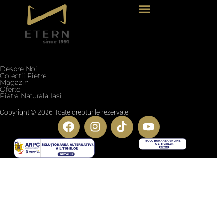
Termeni si conditii
Politica de confidentialitate
Politica cookie
Blog
Despre Noi
Colectii Pietre
Magazin
Oferte
Piatra Naturala Iasi
Copyright © 2026 Toate drepturile rezervate.