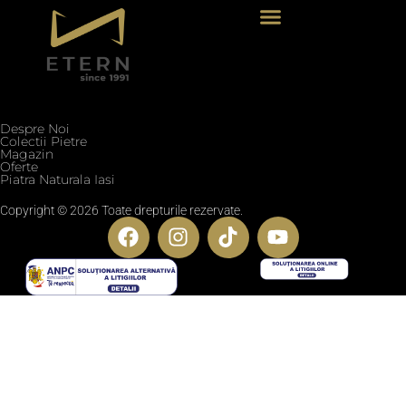
Termeni si conditii
Politica de confidentialitate
Politica cookie
Blog
Despre Noi
Colectii Pietre
Magazin
Oferte
Piatra Naturala Iasi
Copyright © 2026 Toate drepturile rezervate.