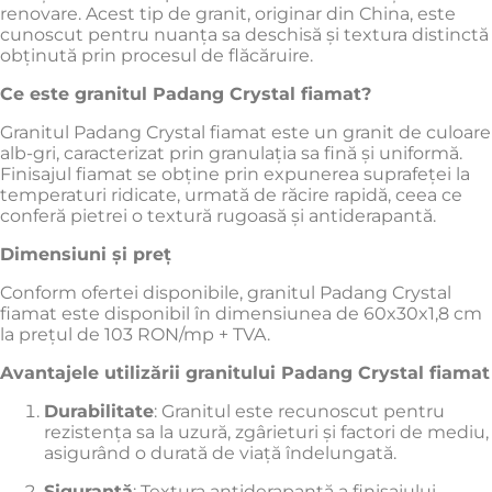
renovare.
Acest tip de granit, originar din China, este
cunoscut pentru nuanța sa deschisă și textura distinctă
obținută prin procesul de flăcăruire.
Ce este granitul Padang Crystal fiamat?
Granitul Padang Crystal fiamat este un granit de culoare
alb-gri, caracterizat prin granulația sa fină și uniformă.
Finisajul fiamat se obține prin expunerea suprafeței la
temperaturi ridicate, urmată de răcire rapidă, ceea ce
conferă pietrei o textură rugoasă și antiderapantă.
Dimensiuni și preț
Conform ofertei disponibile, granitul Padang Crystal
fiamat este disponibil în dimensiunea de 60x30x1,8 cm
la prețul de 103 RON/mp + TVA.
Avantajele utilizării granitului Padang Crystal fiamat
Durabilitate
:
Granitul este recunoscut pentru
rezistența sa la uzură, zgârieturi și factori de mediu,
asigurând o durată de viață îndelungată.
Siguranță
:
Textura antiderapantă a finisajului