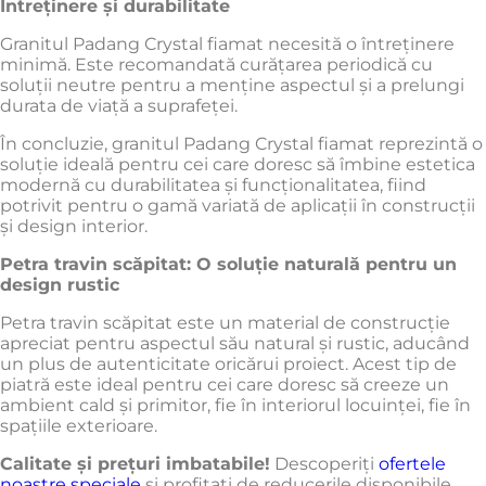
Întreținere și durabilitate
Granitul Padang Crystal fiamat necesită o întreținere
minimă. Este recomandată curățarea periodică cu
soluții neutre pentru a menține aspectul și a prelungi
durata de viață a suprafeței.​
În concluzie, granitul Padang Crystal fiamat reprezintă o
soluție ideală pentru cei care doresc să îmbine estetica
modernă cu durabilitatea și funcționalitatea, fiind
potrivit pentru o gamă variată de aplicații în construcții
și design interior.​
Petra travin scăpitat: O soluție naturală pentru un
design rustic
Petra travin scăpitat este un material de construcție
apreciat pentru aspectul său natural și rustic, aducând
un plus de autenticitate oricărui proiect. Acest tip de
piatră este ideal pentru cei care doresc să creeze un
ambient cald și primitor, fie în interiorul locuinței, fie în
spațiile exterioare.​
Calitate și prețuri imbatabile!
Descoperiți
ofertele
noastre speciale
și profitați de reducerile disponibile.