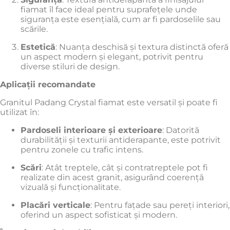
fiamat îl face ideal pentru suprafețele unde
siguranța este esențială, cum ar fi pardoselile sau
scările.
Estetică
:
Nuanța deschisă și textura distinctă oferă
un aspect modern și elegant, potrivit pentru
diverse stiluri de design.
Aplicații recomandate
Granitul Padang Crystal fiamat este versatil și poate fi
utilizat în:
Pardoseli interioare și exterioare
:
Datorită
durabilității și texturii antiderapante, este potrivit
pentru zonele cu trafic intens.
Scări
: Atât treptele, cât și contratreptele pot fi
realizate din acest granit, asigurând coerență
vizuală și funcționalitate.​
Placări verticale
: Pentru fațade sau pereți interiori,
oferind un aspect sofisticat și modern.​