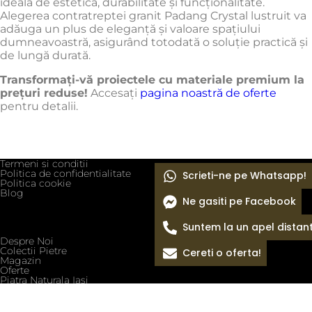
ideală de estetică, durabilitate și funcționalitate.
Alegerea contratreptei granit Padang Crystal lustruit va
adăuga un plus de eleganță și valoare spațiului
dumneavoastră, asigurând totodată o soluție practică și
de lungă durată.
Transformați-vă proiectele cu materiale premium la
prețuri reduse!
Accesați
pagina noastră de oferte
pentru detalii.
Termeni si conditii
Politica de confidentialitate
Scrieti-ne pe Whatsapp!
Politica cookie
Blog
Ne gasiti pe Facebook
Suntem la un apel distan
Despre Noi
Colectii Pietre
Cereti o oferta!
Magazin
Oferte
Piatra Naturala Iasi
Copyright © 2026 Toate drepturile rezervate.