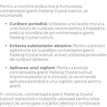
Pentru a menține strălucirea și frumusețea
contratreptei granit Padang Crystal lustruit, se
recomandă:
Curățare periodică
:
Utilizarea unei lavete moi și a
unei soluții de curățare neutre pentru a îndepărta
praful și murdăria de pe contratreapta granit
Padang Crystal lustruit.
Evitarea substanțelor abrazive
:
Pentru a preveni
zgârieturile pe suprafața contratreptei granit
Padang Crystal lustruit, evitați utilizarea produselor
de curățare abrazive.
Aplicarea unui sigilant
:
Pentru a proteja
contratreapta granit Padang Crystal lustruit
împotriva petelor și a umezelii, se recomandă
aplicarea periodică a unui sigilant special pentru
granit.
În concluzie, contratreapta granit Padang Crystal
lustruit reprezintă o investiție valoroasă pentru orice
proiect de amenajare a scărilor, oferind o combinație