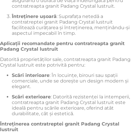
asigurând o durată de viață îndelungată pentru
contratreapta granit Padang Crystal lustruit.
Întreținere ușoară
:
Suprafața netedă a
contratreptei granit Padang Crystal lustruit
facilitează curățarea și întreținerea, menținându-și
aspectul impecabil în timp.
Aplicații recomandate pentru contratreapta granit
Padang Crystal lustruit
Datorită proprietăților sale, contratreapta granit Padang
Crystal lustruit este potrivită pentru:
Scări interioare
:
În locuințe, birouri sau spații
comerciale, unde se dorește un design modern și
elegant.
Scări exterioare
:
Datorită rezistenței la intemperii,
contratreapta granit Padang Crystal lustruit este
ideală pentru scările exterioare, oferind atât
durabilitate, cât și estetică.
Întreținerea contratreptei granit Padang Crystal
lustruit