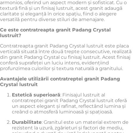
armonios, oferind un aspect modern și sofisticat.
Cu o
textură fină și un finisaj lustruit, acest granit adaugă
claritate și eleganță în orice spațiu, fiind o alegere
versatilă pentru diverse stiluri de amenajare.
Ce este contratreapta granit Padang Crystal
lustruit?
Contratreapta granit Padang Crystal lustruit este placa
verticală situată între două trepte consecutive, realizată
din granit Padang Crystal cu finisaj lustruit.
Acest finisaj
conferă suprafeței un luciu intens, evidențiind
profunzimea culorilor și textura naturală a granitului.
Avantajele utilizării contratreptei granit Padang
Crystal lustruit
Estetică superioară
:
Finisajul lustruit al
contratreptei granit Padang Crystal lustruit oferă
un aspect elegant și rafinat, reflectând lumina și
creând o atmosferă luminoasă și spațioasă.
Durabilitate
:
Granitul este un material extrem de
rezistent la uzură, zgârieturi și factori de mediu,