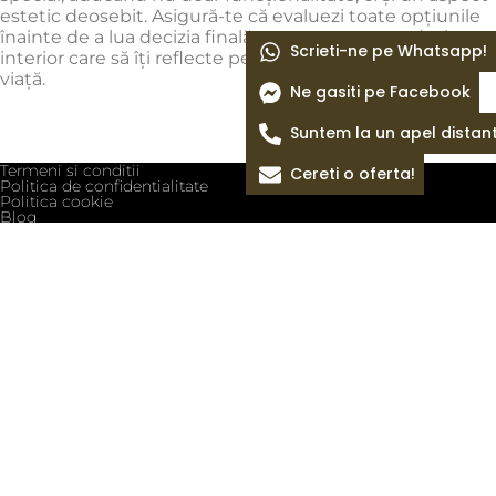
estetic deosebit. Asigură-te că evaluezi toate opțiunile
înainte de a lua decizia finală, pentru a crea un design
Scrieti-ne pe Whatsapp!
interior care să îți reflecte personalitatea și stilul de
viață.
Ne gasiti pe Facebook
Suntem la un apel distan
Termeni si conditii
Cereti o oferta!
Politica de confidentialitate
Politica cookie
Blog
Despre Noi
Colectii Pietre
Magazin
Oferte
Piatra Naturala Iasi
Copyright © 2026 Toate drepturile rezervate.