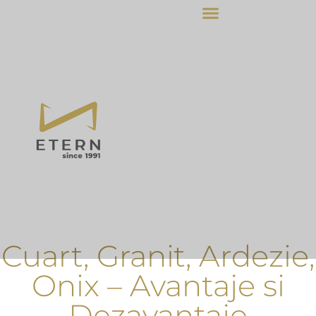
Cuart, Granit, Ardezie,
Onix – Avantaje si
Dezavantaje