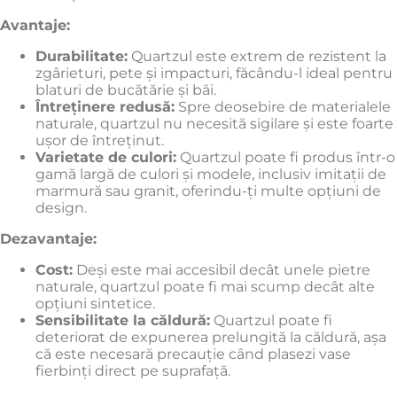
Avantaje:
Durabilitate:
Quartzul este extrem de rezistent la
zgârieturi, pete și impacturi, făcându-l ideal pentru
blaturi de bucătărie și băi.
Întreținere redusă:
Spre deosebire de materialele
naturale, quartzul nu necesită sigilare și este foarte
ușor de întreținut.
Varietate de culori:
Quartzul poate fi produs într-o
gamă largă de culori și modele, inclusiv imitații de
marmură sau granit, oferindu-ți multe opțiuni de
design.
Dezavantaje:
Cost:
Deși este mai accesibil decât unele pietre
naturale, quartzul poate fi mai scump decât alte
opțiuni sintetice.
Sensibilitate la căldură:
Quartzul poate fi
deteriorat de expunerea prelungită la căldură, așa
că este necesară precauție când plasezi vase
fierbinți direct pe suprafață.