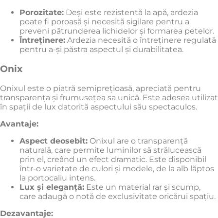
Porozitate:
Deși este rezistentă la apă, ardezia
poate fi poroasă și necesită sigilare pentru a
preveni pătrunderea lichidelor și formarea petelor.
Întreținere:
Ardezia necesită o întreținere regulată
pentru a-și păstra aspectul și durabilitatea.
Onix
Onixul este o piatră semiprețioasă, apreciată pentru
transparența și frumusețea sa unică. Este adesea utilizat
în spații de lux datorită aspectului său spectaculos.
Avantaje:
Aspect deosebit:
Onixul are o transparență
naturală, care permite luminilor să strălucească
prin el, creând un efect dramatic. Este disponibil
într-o varietate de culori și modele, de la alb lăptos
la portocaliu intens.
Lux și eleganță:
Este un material rar și scump,
care adaugă o notă de exclusivitate oricărui spațiu.
Dezavantaje: