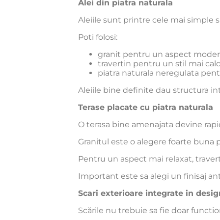
Alei din piatra naturala
Aleiile sunt printre cele mai simple 
Poti folosi:
granit pentru un aspect modern
travertin pentru un stil mai cal
piatra naturala neregulata pent
Aleiile bine definite dau structura int
Terase placate cu piatra naturala
O terasa bine amenajata devine rapid
Granitul este o alegere foarte buna pe
Pentru un aspect mai relaxat, travert
Important este sa alegi un finisaj an
Scari exterioare integrate in desig
Scările nu trebuie sa fie doar functio