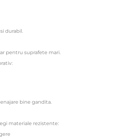
i durabil.
oar pentru suprafete mari.
rativ:
menajare bine gandita.
egi materiale rezistente:
egere