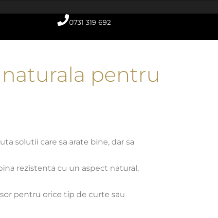
0731 319 692
 naturala pentru
a solutii care sa arate bine, dar sa
bina rezistenta cu un aspect natural,
usor pentru orice tip de curte sau