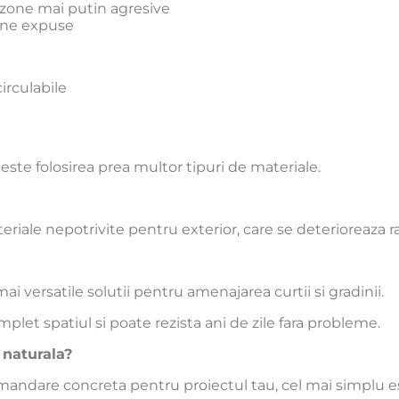
u zone mai putin agresive
zone expuse
irculabile
ste folosirea prea multor tipuri de materiale.
riale nepotrivite pentru exterior, care se deterioreaza r
ai versatile solutii pentru amenajarea curtii si gradinii.
plet spatiul si poate rezista ani de zile fara probleme.
 naturala?
mandare concreta pentru proiectul tau, cel mai simplu est