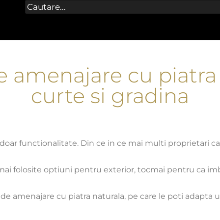
 amenajare cu piatra
curte si gradina
r functionalitate. Din ce in ce mai multi proprietari caut
mai folosite optiuni pentru exterior, tocmai pentru ca im
e de amenajare cu piatra naturala, pe care le poti adapta 