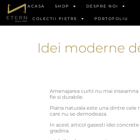
ACASA
SHOP
DESPRE NOI
COLECTII PIETRE
PORTOFOLIU
Idei moderne de
Amenajarea curtii nu mai inseamna doa
fie si durabile.
Piatra naturala este una dintre cele 
care nu se demodeaza.
In acest articol gasesti idei concret
gradina.