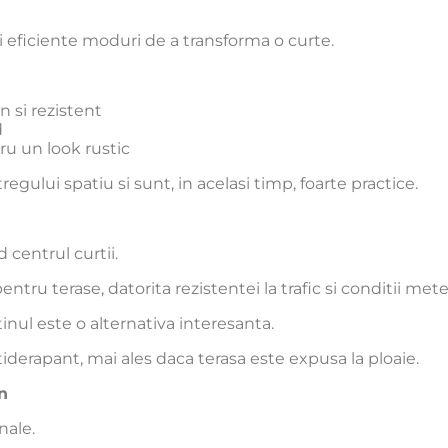
si eficiente moduri de a transforma o curte.
 si rezistent
d
ru un look rustic
regului spatiu si sunt, in acelasi timp, foarte practice.
 centrul curtii.
ntru terase, datorita rezistentei la trafic si conditii mete
inul este o alternativa interesanta.
tiderapant, mai ales daca terasa este expusa la ploaie.
n
nale.