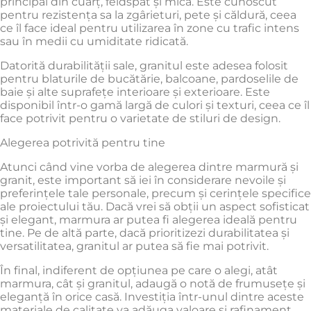
principal din cuarț, feldspat și mică. Este cunoscut
pentru rezistența sa la zgârieturi, pete și căldură, ceea
ce îl face ideal pentru utilizarea în zone cu trafic intens
sau în medii cu umiditate ridicată.
Datorită durabilității sale, granitul este adesea folosit
pentru blaturile de bucătărie, balcoane, pardoselile de
baie și alte suprafețe interioare și exterioare. Este
disponibil într-o gamă largă de culori și texturi, ceea ce îl
face potrivit pentru o varietate de stiluri de design.
Alegerea potrivită pentru tine
Atunci când vine vorba de alegerea dintre marmură și
granit, este important să iei în considerare nevoile și
preferințele tale personale, precum și cerințele specifice
ale proiectului tău. Dacă vrei să obții un aspect sofisticat
și elegant, marmura ar putea fi alegerea ideală pentru
tine. Pe de altă parte, dacă prioritizezi durabilitatea și
versatilitatea, granitul ar putea să fie mai potrivit.
În final, indiferent de opțiunea pe care o alegi, atât
marmura, cât și granitul, adaugă o notă de frumusețe și
eleganță în orice casă. Investiția într-unul dintre aceste
materiale de calitate va adăuga valoare și rafinament