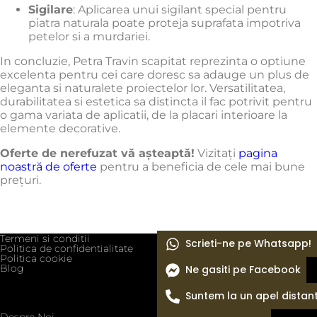
Sigilare
:
Aplicarea unui sigilant special pentru
piatra naturala poate proteja suprafata impotriva
petelor si a murdariei.
In concluzie, Petra Travin scapitat reprezinta o optiune
excelenta pentru cei care doresc sa adauge un plus de
eleganta si naturalete proiectelor lor.
Versatilitatea,
durabilitatea si estetica sa distincta il fac potrivit pentru
o gama variata de aplicatii, de la placari interioare la
elemente decorative.
Oferte de nerefuzat vă așteaptă!
Vizitați
pagina
noastră de oferte
pentru a beneficia de cele mai bune
prețuri.
Termeni si conditii
Scrieti-ne pe Whatsapp!
Politica de confidentialitate
Politica cookie
Blog
Ne gasiti pe Facebook
Suntem la un apel distan