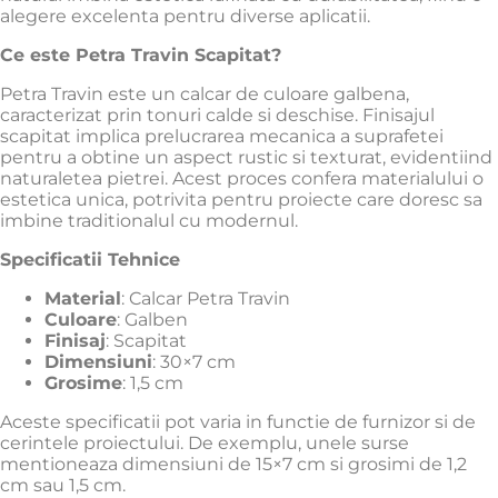
alegere excelenta pentru diverse aplicatii.
Ce este Petra Travin Scapitat?
Petra Travin este un calcar de culoare galbena,
caracterizat prin tonuri calde si deschise.
Finisajul
scapitat implica prelucrarea mecanica a suprafetei
pentru a obtine un aspect rustic si texturat, evidentiind
naturaletea pietrei.
Acest proces confera materialului o
estetica unica, potrivita pentru proiecte care doresc sa
imbine traditionalul cu modernul.
Specificatii Tehnice
Material
:
Calcar Petra Travin
Culoare
:
Galben
Finisaj
:
Scapitat
Dimensiuni
:
30×7 cm
Grosime
:
1,5 cm
Aceste specificatii pot varia in functie de furnizor si de
cerintele proiectului.
De exemplu, unele surse
mentioneaza dimensiuni de 15×7 cm si grosimi de 1,2
cm sau 1,5 cm.
​