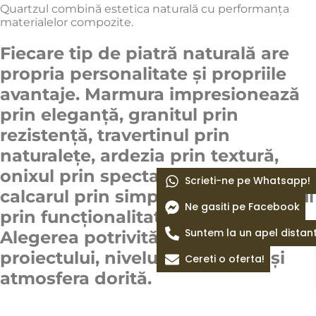
Quartzul combină estetica naturală cu performanța
materialelor compozite.
Fiecare tip de piatră naturală are
propria personalitate și propriile
avantaje. Marmura impresionează
prin eleganță, granitul prin
rezistență, travertinul prin
naturalețe, ardezia prin textură,
onixul prin spectaculozitate,
Scrieti-ne pe Whatsapp!
calcarul prin simplitate, iar quartzul
Ne gasiti pe Facebook
prin funcționalitate modernă.
Suntem la un apel distan
Alegerea potrivită depinde de stilul
proiectului, nivelul de utilizare și
Cereti o oferta!
atmosfera dorită.