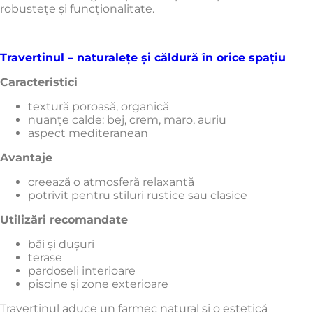
robustețe și funcționalitate.
Travertinul – naturalețe și căldură în orice spațiu
Caracteristici
textură poroasă, organică
nuanțe calde: bej, crem, maro, auriu
aspect mediteranean
Avantaje
creează o atmosferă relaxantă
potrivit pentru stiluri rustice sau clasice
Utilizări recomandate
băi și dușuri
terase
pardoseli interioare
piscine și zone exterioare
Travertinul aduce un farmec natural și o estetică