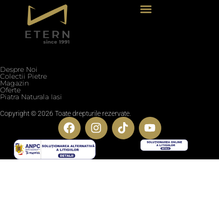
Termeni si conditii
Politica de confidentialitate
Politica cookie
Blog
Despre Noi
Colectii Pietre
Magazin
Oferte
Piatra Naturala Iasi
Copyright © 2026 Toate drepturile rezervate.