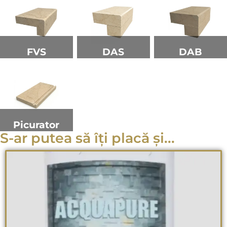
FVS
DAS
DAB
Picurator
S-ar putea să îți placă și...