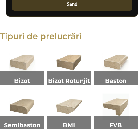
Send
Tipuri de prelucrări
Bizot
Bizot Rotunjit
Baston
Semibaston
BMI
FVB