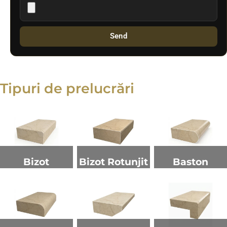
Send
Tipuri de prelucrări
Bizot
Bizot Rotunjit
Baston