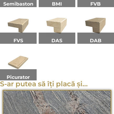
Semibaston
BMI
FVB
FVS
DAS
DAB
Picurator
S-ar putea să îți placă și...