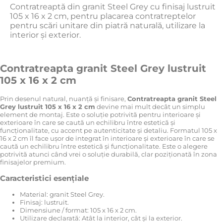
Contratreaptă din granit Steel Grey cu finisaj lustruit
105 x 16 x 2 cm, pentru placarea contratreptelor
pentru scări unitare din piatră naturală, utilizare la
interior și exterior.
Contratreapta granit Steel Grey lustruit
105 x 16 x 2 cm
Prin desenul natural, nuanță și finisare,
Contratreapta granit Steel
Grey lustruit 105 x 16 x 2 cm
devine mai mult decât un simplu
element de montaj. Este o soluție potrivită pentru interioare și
exterioare în care se caută un echilibru între estetică și
funcționalitate, cu accent pe autenticitate și detaliu. Formatul 105 x
16 x 2 cm îl face ușor de integrat în interioare și exterioare în care se
caută un echilibru între estetică și funcționalitate. Este o alegere
potrivită atunci când vrei o soluție durabilă, clar poziționată în zona
finisajelor premium.
Caracteristici esențiale
Material: granit Steel Grey.
Finisaj: lustruit.
Dimensiune / format: 105 x 16 x 2 cm.
Utilizare declarată: Atât la interior, cât și la exterior.