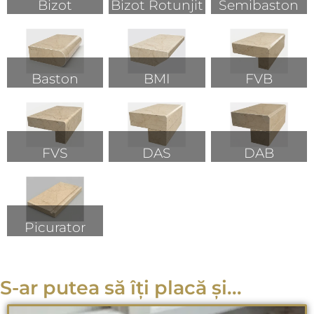
Bizot
Bizot Rotunjit
Semibaston
Baston
BMI
FVB
FVS
DAS
DAB
Picurator
S-ar putea să îți placă și...