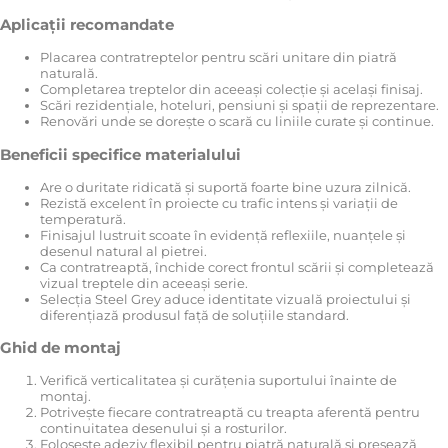
Aplicații recomandate
Placarea contratreptelor pentru scări unitare din piatră
naturală.
Completarea treptelor din aceeași colecție și același finisaj.
Scări rezidențiale, hoteluri, pensiuni și spații de reprezentare.
Renovări unde se dorește o scară cu liniile curate și continue.
Beneficii specifice materialului
Are o duritate ridicată și suportă foarte bine uzura zilnică.
Rezistă excelent în proiecte cu trafic intens și variații de
temperatură.
Finisajul lustruit scoate în evidență reflexiile, nuanțele și
desenul natural al pietrei.
Ca contratreaptă, închide corect frontul scării și completează
vizual treptele din aceeași serie.
Selecția Steel Grey aduce identitate vizuală proiectului și
diferențiază produsul față de soluțiile standard.
Ghid de montaj
Verifică verticalitatea și curățenia suportului înainte de
montaj.
Potrivește fiecare contratreaptă cu treapta aferentă pentru
continuitatea desenului și a rosturilor.
Folosește adeziv flexibil pentru piatră naturală și presează