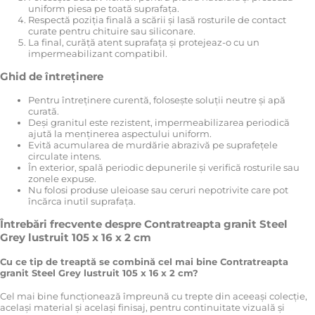
uniform piesa pe toată suprafața.
Respectă poziția finală a scării și lasă rosturile de contact
curate pentru chituire sau siliconare.
La final, curăță atent suprafața și protejeaz-o cu un
impermeabilizant compatibil.
Ghid de întreținere
Pentru întreținere curentă, folosește soluții neutre și apă
curată.
Deși granitul este rezistent, impermeabilizarea periodică
ajută la menținerea aspectului uniform.
Evită acumularea de murdărie abrazivă pe suprafețele
circulate intens.
În exterior, spală periodic depunerile și verifică rosturile sau
zonele expuse.
Nu folosi produse uleioase sau ceruri nepotrivite care pot
încărca inutil suprafața.
Întrebări frecvente despre Contratreapta granit Steel
Grey lustruit 105 x 16 x 2 cm
Cu ce tip de treaptă se combină cel mai bine Contratreapta
granit Steel Grey lustruit 105 x 16 x 2 cm?
Cel mai bine funcționează împreună cu trepte din aceeași colecție,
același material și același finisaj, pentru continuitate vizuală și