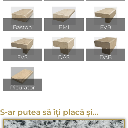
Baston
BMI
FVB
FVS
DAS
DAB
Picurator
S-ar putea să îți placă și...