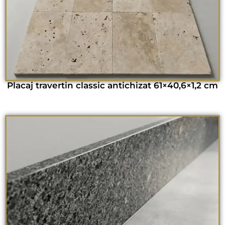
Placaj travertin classic antichizat 61×40,6×1,2 cm