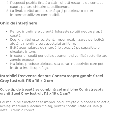
Respectă poziția finală a scării și lasă rosturile de contact
curate pentru chituire sau siliconare.
La final, curăță atent suprafața și protejeaz-o cu un
impermeabilizant compatibil.
Ghid de întreținere
Pentru întreținere curentă, folosește soluții neutre și apă
curată.
Deși granitul este rezistent, impermeabilizarea periodică
ajută la menținerea aspectului uniform.
Evită acumularea de murdărie abrazivă pe suprafețele
circulate intens.
În exterior, spală periodic depunerile și verifică rosturile sau
zonele expuse.
Nu folosi produse uleioase sau ceruri nepotrivite care pot
încărca inutil suprafața.
Întrebări frecvente despre Contratreapta granit Steel
Grey lustruit 115 x 16 x 2 cm
Cu ce tip de treaptă se combină cel mai bine Contratreapta
granit Steel Grey lustruit 115 x 16 x 2 cm?
Cel mai bine funcționează împreună cu trepte din aceeași colecție,
același material și același finisaj, pentru continuitate vizuală și
detaliu tehnic corect.