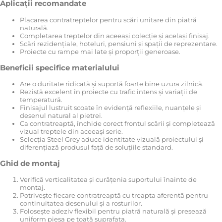
Aplicații recomandate
Placarea contratreptelor pentru scări unitare din piatră
naturală.
Completarea treptelor din aceeași colecție și același finisaj.
Scări rezidențiale, hoteluri, pensiuni și spații de reprezentare.
Proiecte cu rampe mai late și proporții generoase.
Beneficii specifice materialului
Are o duritate ridicată și suportă foarte bine uzura zilnică.
Rezistă excelent în proiecte cu trafic intens și variații de
temperatură.
Finisajul lustruit scoate în evidență reflexiile, nuanțele și
desenul natural al pietrei.
Ca contratreaptă, închide corect frontul scării și completează
vizual treptele din aceeași serie.
Selecția Steel Grey aduce identitate vizuală proiectului și
diferențiază produsul față de soluțiile standard.
Ghid de montaj
Verifică verticalitatea și curățenia suportului înainte de
montaj.
Potrivește fiecare contratreaptă cu treapta aferentă pentru
continuitatea desenului și a rosturilor.
Folosește adeziv flexibil pentru piatră naturală și presează
uniform piesa pe toată suprafața.