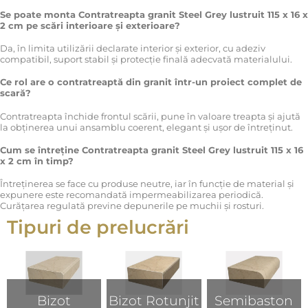
Se poate monta Contratreapta granit Steel Grey lustruit 115 x 16 x
2 cm pe scări interioare și exterioare?
Da, în limita utilizării declarate interior și exterior, cu adeziv
compatibil, suport stabil și protecție finală adecvată materialului.
Ce rol are o contratreaptă din granit într-un proiect complet de
scară?
Contratreapta închide frontul scării, pune în valoare treapta și ajută
la obținerea unui ansamblu coerent, elegant și ușor de întreținut.
Cum se întreține Contratreapta granit Steel Grey lustruit 115 x 16
x 2 cm în timp?
Întreținerea se face cu produse neutre, iar în funcție de material și
expunere este recomandată impermeabilizarea periodică.
Curățarea regulată previne depunerile pe muchii și rosturi.
Tipuri de prelucrări
Bizot
Bizot Rotunjit
Semibaston