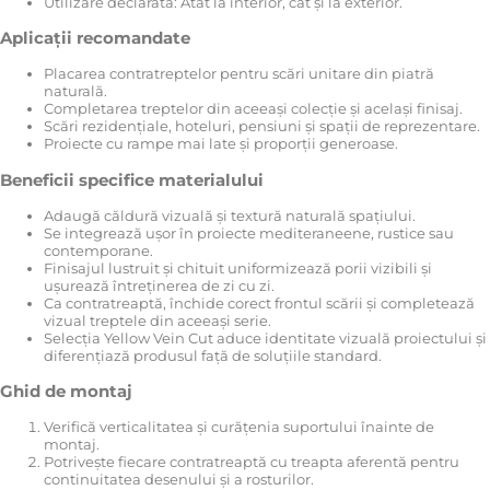
Utilizare declarată: Atât la interior, cât și la exterior.
Aplicații recomandate
Placarea contratreptelor pentru scări unitare din piatră
naturală.
Completarea treptelor din aceeași colecție și același finisaj.
Scări rezidențiale, hoteluri, pensiuni și spații de reprezentare.
Proiecte cu rampe mai late și proporții generoase.
Beneficii specifice materialului
Adaugă căldură vizuală și textură naturală spațiului.
Se integrează ușor în proiecte mediteraneene, rustice sau
contemporane.
Finisajul lustruit și chituit uniformizează porii vizibili și
ușurează întreținerea de zi cu zi.
Ca contratreaptă, închide corect frontul scării și completează
vizual treptele din aceeași serie.
Selecția Yellow Vein Cut aduce identitate vizuală proiectului și
diferențiază produsul față de soluțiile standard.
Ghid de montaj
Verifică verticalitatea și curățenia suportului înainte de
montaj.
Potrivește fiecare contratreaptă cu treapta aferentă pentru
continuitatea desenului și a rosturilor.