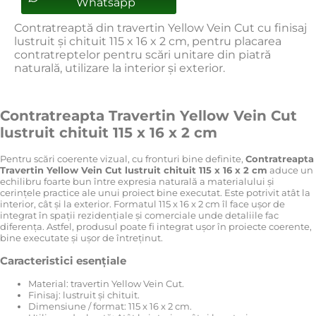
Whatsapp
Contratreaptă din travertin Yellow Vein Cut cu finisaj
lustruit și chituit 115 x 16 x 2 cm, pentru placarea
contratreptelor pentru scări unitare din piatră
naturală, utilizare la interior și exterior.
Contratreapta Travertin Yellow Vein Cut
lustruit chituit 115 x 16 x 2 cm
Pentru scări coerente vizual, cu fronturi bine definite,
Contratreapta
Travertin Yellow Vein Cut lustruit chituit 115 x 16 x 2 cm
aduce un
echilibru foarte bun între expresia naturală a materialului și
cerințele practice ale unui proiect bine executat. Este potrivit atât la
interior, cât și la exterior. Formatul 115 x 16 x 2 cm îl face ușor de
integrat în spații rezidențiale și comerciale unde detaliile fac
diferența. Astfel, produsul poate fi integrat ușor în proiecte coerente,
bine executate și ușor de întreținut.
Caracteristici esențiale
Material: travertin Yellow Vein Cut.
Finisaj: lustruit și chituit.
Dimensiune / format: 115 x 16 x 2 cm.