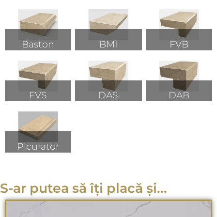
Baston
BMI
FVB
FVS
DAS
DAB
Picurator
S-ar putea să îți placă și...