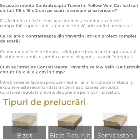
Se poate monta Contratreapta Travertin Yellow Vein Cut lustruit
chituit 115 x 16 x 2 cm pe scări interioare și exterioare?
Da, în limita utilizării declarate interior și exterior, cu adeziv
compatibil, suport stabil și protecție finală adecvată materialului.
Ce rol are o contratreaptă din travertin într-un proiect complet
de scară?
Contratreapta închide frontul scării, pune în valoare treapta și ajută
la obținerea unui ansamblu coerent, elegant și ușor de întreținut.
Cum se întreține Contratreapta Travertin Yellow Vein Cut lustruit
chituit 115 x 16 x 2 cm în timp?
Întreținerea se face cu produse neutre, iar în funcție de material și
expunere este recomandată impermeabilizarea periodică.
Curățarea regulată previne depunerile pe muchii și rosturi.
Tipuri de prelucrări
Bizot
Bizot Rotunjit
Semibaston