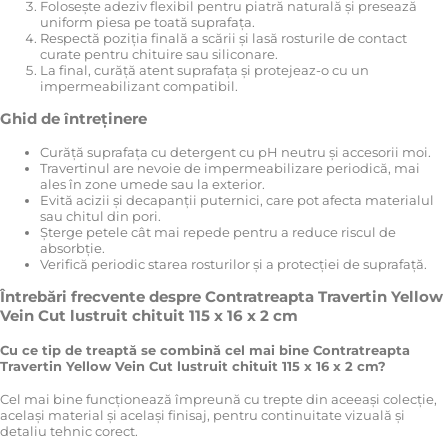
Folosește adeziv flexibil pentru piatră naturală și presează
uniform piesa pe toată suprafața.
Respectă poziția finală a scării și lasă rosturile de contact
curate pentru chituire sau siliconare.
La final, curăță atent suprafața și protejeaz-o cu un
impermeabilizant compatibil.
Ghid de întreținere
Curăță suprafața cu detergent cu pH neutru și accesorii moi.
Travertinul are nevoie de impermeabilizare periodică, mai
ales în zone umede sau la exterior.
Evită acizii și decapanții puternici, care pot afecta materialul
sau chitul din pori.
Șterge petele cât mai repede pentru a reduce riscul de
absorbție.
Verifică periodic starea rosturilor și a protecției de suprafață.
Întrebări frecvente despre Contratreapta Travertin Yellow
Vein Cut lustruit chituit 115 x 16 x 2 cm
Cu ce tip de treaptă se combină cel mai bine Contratreapta
Travertin Yellow Vein Cut lustruit chituit 115 x 16 x 2 cm?
Cel mai bine funcționează împreună cu trepte din aceeași colecție,
același material și același finisaj, pentru continuitate vizuală și
detaliu tehnic corect.