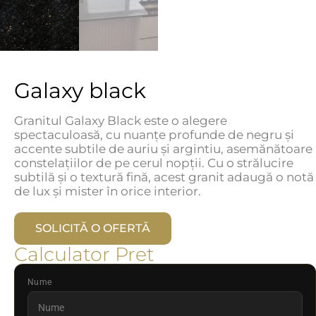
Galaxy black
Granitul Galaxy Black este o alegere
spectaculoasă, cu nuanțe profunde de negru și
accente subtile de auriu și argintiu, asemănătoare
constelațiilor de pe cerul nopții. Cu o strălucire
subtilă și o textură fină, acest granit adaugă o notă
de lux și mister în orice interior.
SOLICITĂ O OFERTĂ
Calculator Pret
Nume