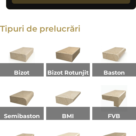
Tipuri de prelucrări
Bizot
Bizot Rotunjit
Baston
Semibaston
BMI
FVB