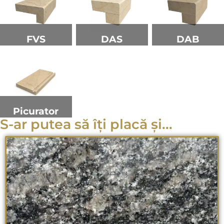
FVS
DAS
DAB
Picurator
S-ar putea să îți placă și...