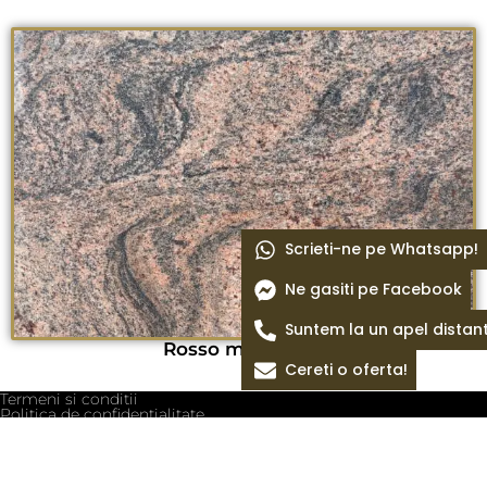
Scrieti-ne pe Whatsapp!
Ne gasiti pe Facebook
Suntem la un apel distan
Rosso multicolor
Cereti o oferta!
Termeni si conditii
Politica de confidentialitate
Politica cookie
Blog