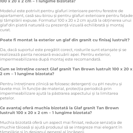
100 x 20 x 2 cm – 1 lungime bizotata?
Modelul este potrivit pentru glafuri interioare pentru ferestre de
apartament, casă sau birou și pentru glafuri exterioare pentru fațade
și tâmplării expuse. Formatul 100 x 20 x 2 cm ajută la obținerea unui
glaf din piatră naturală cu prezență vizuală echilibrată și montaj
curat.
Poate fi montat la exterior un glaf din granit cu finisaj lustruit?
Da, dacă suportul este pregătit corect, rosturile sunt etanșate și se
realizează panta necesară evacuării apei. Pentru exterior,
impermeabilizarea după montaj este recomandată.
Cum se întreține corect Glaf granit Tan Brown lustruit 100 x 20 x
2 cm – 1 lungime bizotata?
Pentru întreținere zilnică se folosesc detergenți cu pH neutru și
lavete moi. În funcție de material, protecția periodică prin
impermeabilizare ajută la păstrarea aspectului și la limitarea
petelor.
Ce avantaj oferă muchia bizotată la Glaf granit Tan Brown
lustruit 100 x 20 x 2 cm – 1 lungime bizotata?
Muchia bizotată oferă un aspect mai finisat, reduce senzația de
muchie tăioasă și ajută produsul să se integreze mai elegant în
tâmplărie și în designul general al încăperii.