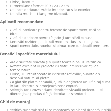
Finisaj: lustruit.
Dimensiune / format: 100 x 20 x 2 cm.
Utilizare declarată: Atât la interior, cât și la exterior.
Detaliu muchie: 1 lungime bizotată.
Aplicații recomandate
Glafuri interioare pentru ferestre de apartament, casă sau
birou.
Glafuri exterioare pentru fațade și tâmplării expuse.
Renovări rezidențiale în stil modern, clasic sau elegant.
Spații comerciale, hoteluri și birouri care cer detalii premium.
Beneficii specifice materialului
Are o duritate ridicată și suportă foarte bine uzura zilnică.
Rezistă excelent în proiecte cu trafic intens și variații de
temperatură.
Finisajul lustruit scoate în evidență reflexiile, nuanțele și
desenul natural al pietrei.
Ca glaf din piatră naturală, ajută la obținerea unui finisaj curat
în jurul ferestrei și protejează zona expusă.
Selecția Tan Brown aduce identitate vizuală proiectului și
diferențiază produsul față de soluțiile standard.
Ghid de montaj
Verifică suportul: glaf-ul se montează pe o bază dreaptă, rigidă