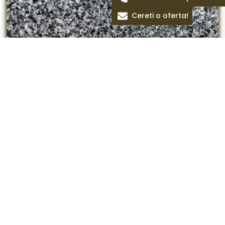
Cereti o oferta!
Padang dark
Termeni si conditii
Politica de confidentialitate
Politica cookie
Blog
Despre Noi
Colectii Pietre
Magazin
Oferte
Piatra Naturala Iasi
Copyright © 2026 Toate drepturile rezervate.