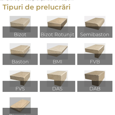
Tipuri de prelucrări
Bizot
Bizot Rotunjit
Semibaston
Baston
BMI
FVB
FVS
DAS
DAB