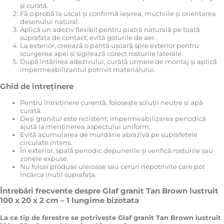
și curată.
Fă o probă la uscat și confirmă ieșirea, muchiile și orientarea
desenului natural.
Aplică un adeziv flexibil pentru piatră naturală pe toată
suprafața de contact; evită golurile de aer.
La exterior, creează o pantă ușoară spre exterior pentru
scurgerea apei și sigilează corect rosturile laterale.
După întărirea adezivului, curăță urmele de montaj și aplică
impermeabilizantul potrivit materialului.
Ghid de întreținere
Pentru întreținere curentă, folosește soluții neutre și apă
curată.
Deși granitul este rezistent, impermeabilizarea periodică
ajută la menținerea aspectului uniform.
Evită acumularea de murdărie abrazivă pe suprafețele
circulate intens.
În exterior, spală periodic depunerile și verifică rosturile sau
zonele expuse.
Nu folosi produse uleioase sau ceruri nepotrivite care pot
încărca inutil suprafața.
Întrebări frecvente despre Glaf granit Tan Brown lustruit
100 x 20 x 2 cm – 1 lungime bizotata
La ce tip de ferestre se potrivește Glaf granit Tan Brown lustruit