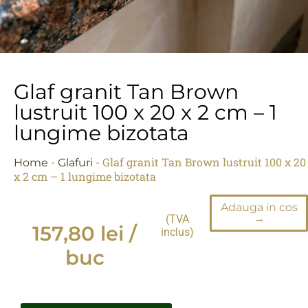
Glaf granit Tan Brown
lustruit 100 x 20 x 2 cm – 1
lungime bizotata
-
-
Glaf granit Tan Brown lustruit 100 x 20
Home
Glafuri
x 2 cm – 1 lungime bizotata
Adauga in cos
→
(TVA
157,80
lei
/
inclus)
buc