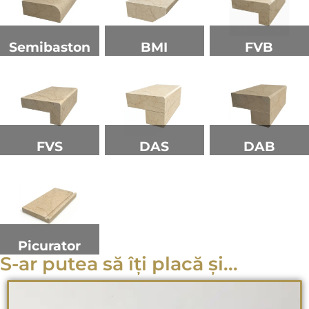
Semibaston
BMI
FVB
FVS
DAS
DAB
Picurator
S-ar putea să îți placă și...