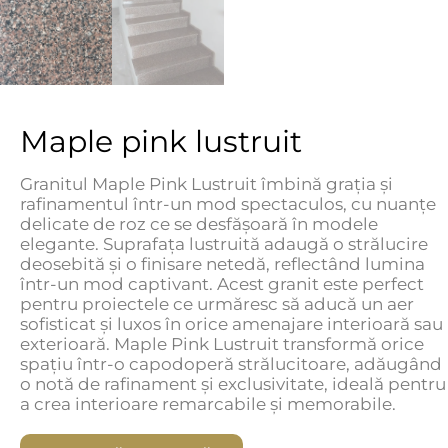
Maple pink lustruit
Granitul Maple Pink Lustruit îmbină grația și
rafinamentul într-un mod spectaculos, cu nuanțe
delicate de roz ce se desfășoară în modele
elegante. Suprafața lustruită adaugă o strălucire
deosebită și o finisare netedă, reflectând lumina
într-un mod captivant. Acest granit este perfect
pentru proiectele ce urmăresc să aducă un aer
sofisticat și luxos în orice amenajare interioară sau
exterioară. Maple Pink Lustruit transformă orice
spațiu într-o capodoperă strălucitoare, adăugând
o notă de rafinament și exclusivitate, ideală pentru
a crea interioare remarcabile și memorabile.