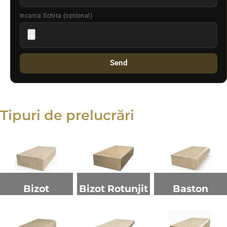
Incarca Schita (optional)
Send
Tipuri de prelucrări
Bizot
Bizot Rotunjit
Baston