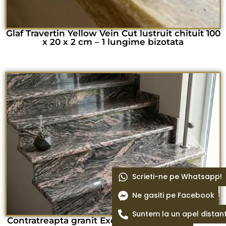
Glaf Travertin Yellow Vein Cut lustruit chituit 100
x 20 x 2 cm – 1 lungime bizotata
Scrieti-ne pe Whatsapp!
Ne gasiti pe Facebook
Suntem la un apel distan
Contratreapta granit Exotic Juparana lustruit 115