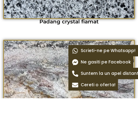
Padang crystal fiamat
Scrieti-ne pe Whatsapp!
Ne gasiti pe Facebook
Suntem la un apel distan
Cereti o oferta!
Netuno bordeaux