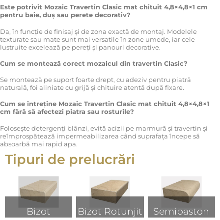
Este potrivit Mozaic Travertin Clasic mat chituit 4,8×4,8×1 cm
pentru baie, duș sau perete decorativ?
Da, în funcție de finisaj și de zona exactă de montaj. Modelele
texturate sau mate sunt mai versatile în zone umede, iar cele
lustruite excelează pe pereți și panouri decorative.
Cum se montează corect mozaicul din travertin Clasic?
Se montează pe suport foarte drept, cu adeziv pentru piatră
naturală, foi aliniate cu grijă și chituire atentă după fixare.
Cum se întreține Mozaic Travertin Clasic mat chituit 4,8×4,8×1
cm fără să afectezi piatra sau rosturile?
Folosește detergenți blânzi, evită acizii pe marmură și travertin și
reîmprospătează impermeabilizarea când suprafața începe să
absoarbă mai rapid apa.
Tipuri de prelucrări
Bizot
Bizot Rotunjit
Semibaston