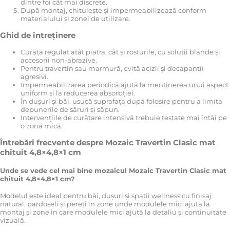
dintre foi cât mai discrete.
După montaj, chituiește și impermeabilizează conform
materialului și zonei de utilizare.
Ghid de întreținere
Curăță regulat atât piatra, cât și rosturile, cu soluții blânde și
accesorii non-abrazive.
Pentru travertin sau marmură, evită acizii și decapanții
agresivi.
Impermeabilizarea periodică ajută la menținerea unui aspect
uniform și la reducerea absorbției.
În dușuri și băi, usucă suprafața după folosire pentru a limita
depunerile de săruri și săpun.
Intervențiile de curățare intensivă trebuie testate mai întâi pe
o zonă mică.
Întrebări frecvente despre Mozaic Travertin Clasic mat
chituit 4,8×4,8×1 cm
Unde se vede cel mai bine mozaicul Mozaic Travertin Clasic mat
chituit 4,8×4,8×1 cm?
Modelul este ideal pentru băi, dușuri și spații wellness cu finisaj
natural, pardoseli și pereți în zone unde modulele mici ajută la
montaj și zone în care modulele mici ajută la detaliu și continuitate
vizuală.