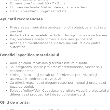
Dimensiune / format: 60 x 7 x 2 cm.
Utilizare declarată: Atât la interior, cât și la exterior.
Detaliu muchie: 1 lungime bizotată.
Aplicații recomandate
Finisarea perimetrală a pardoselilor din piatră, ceramică sau
parchet.
Protecția bazei peretelui în holuri, livinguri și zone de trecere.
Băi, bucătării și spații comerciale cu design coerent.
Amenajări mediteraneene, clasice sau naturale cu piatră
autentică.
Beneficii specifice materialului
Adaugă căldură vizuală și textură naturală spațiului.
Se integrează ușor în proiecte mediteraneene, rustice sau
contemporane.
Finisajul lustruit și chituit uniformizează porii vizibili și
ușurează întreținerea de zi cu zi.
Ca plintă, maschează elegant rostul perimetral și protejează
baza peretelui.
Selecția Yellow Vein Cut aduce identitate vizuală proiectului și
diferențiază produsul față de soluțiile standard.
Ghid de montaj