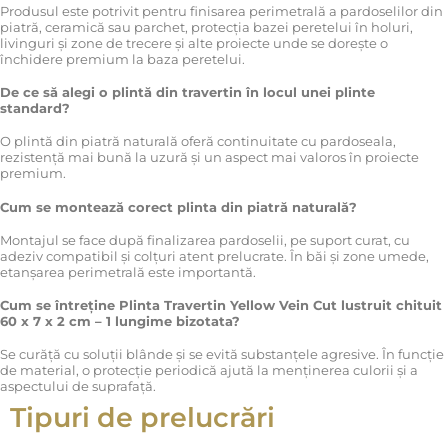
Produsul este potrivit pentru finisarea perimetrală a pardoselilor din
piatră, ceramică sau parchet, protecția bazei peretelui în holuri,
livinguri și zone de trecere și alte proiecte unde se dorește o
închidere premium la baza peretelui.
De ce să alegi o plintă din travertin în locul unei plinte
standard?
O plintă din piatră naturală oferă continuitate cu pardoseala,
rezistență mai bună la uzură și un aspect mai valoros în proiecte
premium.
Cum se montează corect plinta din piatră naturală?
Montajul se face după finalizarea pardoselii, pe suport curat, cu
adeziv compatibil și colțuri atent prelucrate. În băi și zone umede,
etanșarea perimetrală este importantă.
Cum se întreține Plinta Travertin Yellow Vein Cut lustruit chituit
60 x 7 x 2 cm – 1 lungime bizotata?
Se curăță cu soluții blânde și se evită substanțele agresive. În funcție
de material, o protecție periodică ajută la menținerea culorii și a
aspectului de suprafață.
Tipuri de prelucrări