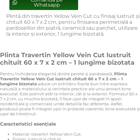
Whatsapp
Plintă din travertin Yellow Vein Cut cu finisaj lustruit și
chituit 60 x 7 x 2 cm, pentru finisarea perimetrală a
pardoselilor din piatră, ceramică sau parchet, utilizare
la interior și exterior, 1 lungime bizotată.
Plinta Travertin Yellow Vein Cut lustruit
chituit 60 x 7 x 2 cm – 1 lungime bizotata
Pentru închiderea elegantă dintre perete și pardoseală,
Plinta
Travertin Yellow Vein Cut lustruit chituit 60 x 7 x 2 cm – 1
lungime bizotata
aduce un echilibru foarte bun între expresia
naturală a materialului și cerințele practice ale unui proiect bine
executat. Este potrivit atât la interior, cât și la exterior. Formatul 60 x
7 x 2 cm, cu muchie bizotată, îl face ușor de integrat în spații
rezidențiale și comerciale unde detaliile fac diferența. Astfel,
produsul poate fi integrat ușor în proiecte coerente, bine executate și
ușor de întreținut.
Caracteristici esențiale
Material: travertin Yellow Vein Cut.
Finisaj: lustruit și chituit.