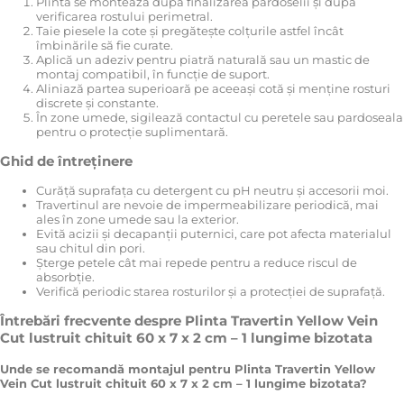
Plinta se montează după finalizarea pardoselii și după
verificarea rostului perimetral.
Taie piesele la cote și pregătește colțurile astfel încât
îmbinările să fie curate.
Aplică un adeziv pentru piatră naturală sau un mastic de
montaj compatibil, în funcție de suport.
Aliniază partea superioară pe aceeași cotă și menține rosturi
discrete și constante.
În zone umede, sigilează contactul cu peretele sau pardoseala
pentru o protecție suplimentară.
Ghid de întreținere
Curăță suprafața cu detergent cu pH neutru și accesorii moi.
Travertinul are nevoie de impermeabilizare periodică, mai
ales în zone umede sau la exterior.
Evită acizii și decapanții puternici, care pot afecta materialul
sau chitul din pori.
Șterge petele cât mai repede pentru a reduce riscul de
absorbție.
Verifică periodic starea rosturilor și a protecției de suprafață.
Întrebări frecvente despre Plinta Travertin Yellow Vein
Cut lustruit chituit 60 x 7 x 2 cm – 1 lungime bizotata
Unde se recomandă montajul pentru Plinta Travertin Yellow
Vein Cut lustruit chituit 60 x 7 x 2 cm – 1 lungime bizotata?