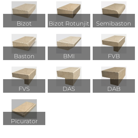
Bizot
Bizot Rotunjit
Semibaston
Baston
BMI
FVB
FVS
DAS
DAB
Picurator