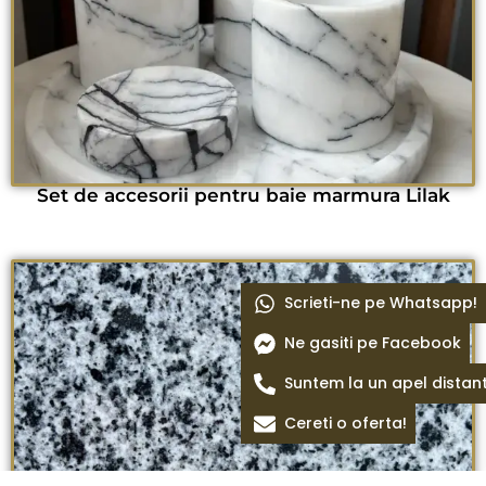
Set de accesorii pentru baie marmura Lilak
Scrieti-ne pe Whatsapp!
Ne gasiti pe Facebook
Suntem la un apel distan
Cereti o oferta!