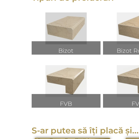
Bizot
Bizot R
FVB
F
S-ar putea să îți placă și...