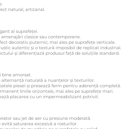
e.
ct natural, artizanal.
gant al suprafeței.
 amenajări clasice sau contemporane.
efect decorativ puternic, mai ales pe suprafețe verticale.
stic autentic și o textură imposibil de replicat industrial.
ctului și diferențiază produsul față de soluțiile standard.
i bine amorsat.
alternanță naturală a nuanțelor și texturilor.
spatele piesei și presează ferm pentru aderență completă.
rmanent liniile orizontale, mai ales pe suprafețe mari.
jează placarea cu un impermeabilizant potrivit.
irator sau jet de aer cu presiune moderată.
evită saturarea excesivă a rosturilor.