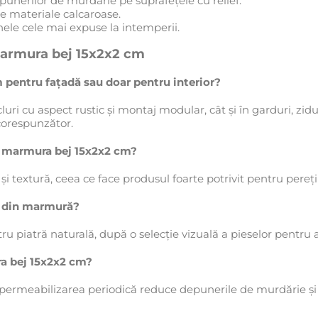
unerilor de murdărie pe suprafețele cu relief.
pe materiale calcaroase.
zonele cele mai expuse la intemperii.
 marmura bej 15x2x2 cm
 pentru fațadă sau doar pentru interior?
cluri cu aspect rustic și montaj modular, cât și în garduri, zidu
 corespunzător.
uri marmura bej 15x2x2 cm?
și textură, ceea ce face produsul foarte potrivit pentru pereți
ă din marmură?
u piatră naturală, după o selecție vizuală a pieselor pentru 
ra bej 15x2x2 cm?
impermeabilizarea periodică reduce depunerile de murdărie și 