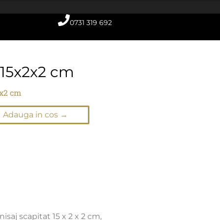
0731 319 692
 15x2x2 cm
2x2 cm
Adauga in cos →
saj scapitat 15 x 2 x 2 cm,