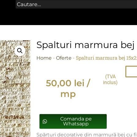
Spalturi marmura bej
-
-
Spalturi marmura bej 15x
Home
Oferte
(TVA
50,00
lei
/
inclus)
mp
Comanda pe
Whatsapp
Spărturi decorative din marmură bej cu fini