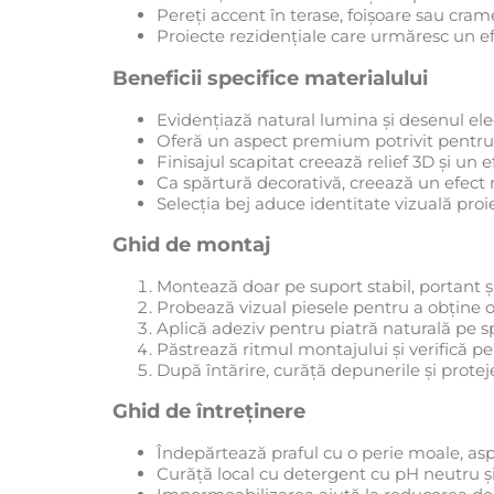
Pereți accent în terase, foișoare sau cram
Proiecte rezidențiale care urmăresc un efe
Beneficii specifice materialului
Evidențiază natural lumina și desenul ele
Oferă un aspect premium potrivit pentru
Finisajul scapitat creează relief 3D și un 
Ca spărtură decorativă, creează un efect ru
Selecția bej aduce identitate vizuală proie
Ghid de montaj
Montează doar pe suport stabil, portant ș
Probează vizual piesele pentru a obține o 
Aplică adeziv pentru piatră naturală pe 
Păstrează ritmul montajului și verifică pe
După întărire, curăță depunerile și prote
Ghid de întreținere
Îndepărtează praful cu o perie moale, asp
Curăță local cu detergent cu pH neutru și 