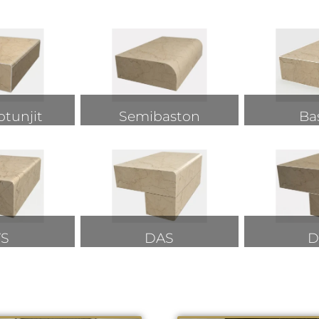
otunjit
Semibaston
Ba
VS
DAS
D