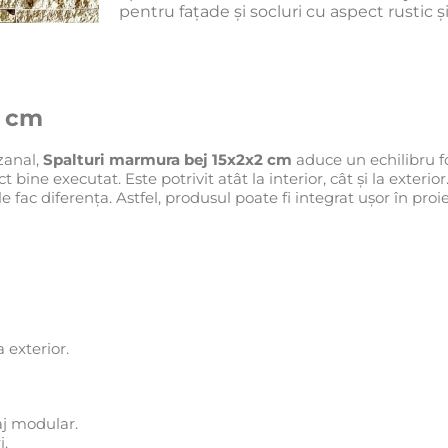
pentru fațade și socluri cu aspect rustic 
2 cm
zanal,
Spalturi marmura bej 15x2x2 cm
aduce un echilibru f
t bine executat. Este potrivit atât la interior, cât și la exterio
le fac diferența. Astfel, produsul poate fi integrat ușor în pro
a exterior.
aj modular.
i.