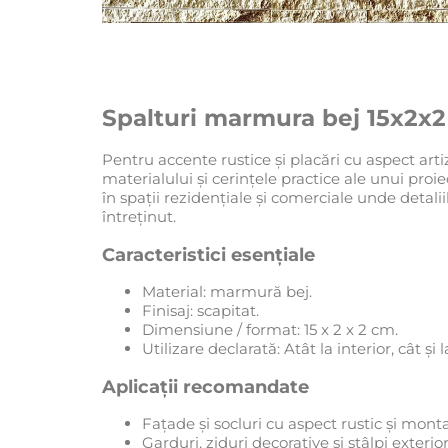
Spalturi marmura bej 15x2x
Pentru accente rustice și placări cu aspect arti
materialului și cerințele practice ale unui proiec
în spații rezidențiale și comerciale unde detalii
întreținut.
Caracteristici esențiale
Material: marmură bej.
Finisaj: scapitat.
Dimensiune / format: 15 x 2 x 2 cm.
Utilizare declarată: Atât la interior, cât și l
Aplicații recomandate
Fațade și socluri cu aspect rustic și mont
Garduri, ziduri decorative și stâlpi exterior