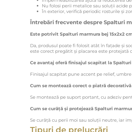
Impermeabilizarea ajută la reducerea dep
Nu folosi perii metalice sau soluții acide 
În exterior, verifică periodic rosturile și 
Întrebări frecvente despre Spalturi
Este potrivit Spalturi marmura bej 15x2x2 cm
Da, produsul poate fi folosit atât în fațade și so
este corect pregătit și placarea este protejată
Ce avantaj oferă finisajul scapitat la Spalt
Finisajul scapitat pune accent pe relief, umbre 
Cum se montează corect o piatră decorativ
Se montează pe suport portant, cu adeziv pentr
Cum se curăță și protejează Spalturi marmu
Se curăță cu perii moi sau soluții neutre, iar 
Tipuri de prelucrări