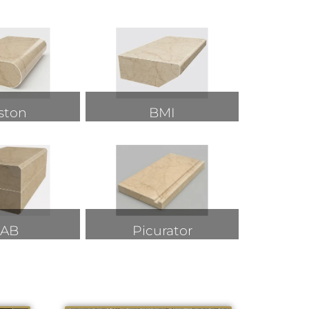
ston
BMI
AB
Picurator