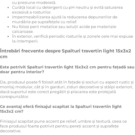
cu presiune moderată.
Curăță local cu detergent cu pH neutru și evită saturarea
excesivă a rosturilor.
Impermeabilizarea ajută la reducerea depunerilor de
murdărie pe suprafețele cu relief.
Nu folosi perii metalice sau soluții acide pe materiale
calcaroase.
În exterior, verifică periodic rosturile și zonele cele mai expuse
la intemperii.
Întrebări frecvente despre Spalturi travertin light 15x3x2
cm
Este potrivit Spalturi travertin light 15x3x2 cm pentru fațadă sau
doar pentru interior?
Da, produsul poate fi folosit atât în fațade și socluri cu aspect rustic și
montaj modular, cât și în garduri, ziduri decorative și stâlpi exteriori,
dacă suportul este corect pregătit și placarea este protejată
corespunzător.
Ce avantaj oferă finisajul scapitat la Spalturi travertin light
15x3x2 cm?
Finisajul scapitat pune accent pe relief, umbre și textură, ceea ce
face produsul foarte potrivit pentru pereți accent și suprafețe
decorative.