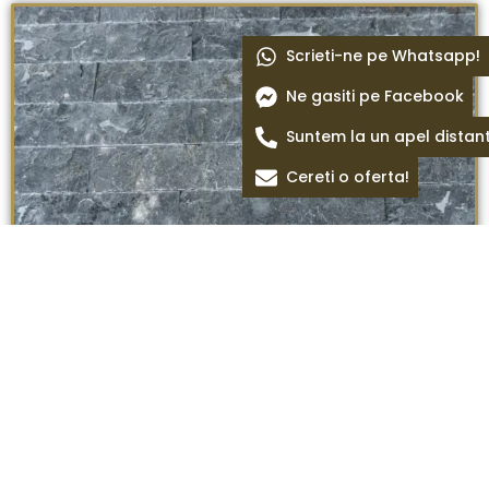
Scrieti-ne pe Whatsapp!
Ne gasiti pe Facebook
Suntem la un apel distan
Cereti o oferta!
Marmura Milly Grey scapitat 30 x 7 x 1,5 cm
Termeni si conditii
Politica de confidentialitate
Politica cookie
Blog
Despre Noi