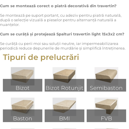
Cum se montează corect o piatră decorativă din travertin?
Se montează pe suport portant, cu adeziv pentru piatră naturală,
după o selecție vizuală a pieselor pentru alternanță naturală a
nuanțelor.
Cum se curăță și protejează Spalturi travertin light 15x3x2 cm?
Se curăță cu perii moi sau soluții neutre, iar impermeabilizarea
periodică reduce depunerile de murdărie și simplifică întreținerea.
Tipuri de prelucrări
Bizot
Bizot Rotunjit
Semibaston
Baston
BMI
FVB