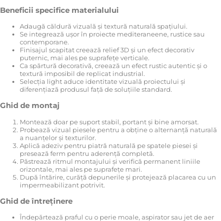
Beneficii specifice materialului
Adaugă căldură vizuală și textură naturală spațiului.
Se integrează ușor în proiecte mediteraneene, rustice sau
contemporane.
Finisajul scapitat creează relief 3D și un efect decorativ
puternic, mai ales pe suprafețe verticale.
Ca spărtură decorativă, creează un efect rustic autentic și o
textură imposibil de replicat industrial.
Selecția light aduce identitate vizuală proiectului și
diferențiază produsul față de soluțiile standard.
Ghid de montaj
Montează doar pe suport stabil, portant și bine amorsat.
Probează vizual piesele pentru a obține o alternanță naturală
a nuanțelor și texturilor.
Aplică adeziv pentru piatră naturală pe spatele piesei și
presează ferm pentru aderență completă.
Păstrează ritmul montajului și verifică permanent liniile
orizontale, mai ales pe suprafețe mari.
După întărire, curăță depunerile și protejează placarea cu un
impermeabilizant potrivit.
Ghid de întreținere
Îndepărtează praful cu o perie moale, aspirator sau jet de aer