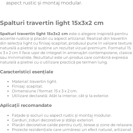
aspect rustic și montaj modular.
Spalturi travertin light 15x3x2 cm
Spalturi travertin light 15x3x2 cm
este o alegere inspirată pentru
accente rustice și placări cu aspect artizanal. Realizat din travertin
din selecția light cu finisaj scapitat, produsul pune în valoare textura
naturală a pietrei și susține un rezultat vizual premium. Formatul 15
x 3 x 2 cm îl face ușor de integrat în amenajări contemporane, clasice
sau minimaliste. Rezultatul este un produs care combină expresia
naturală a pietrei cu o utilizare practică pe termen lung.
Caracteristici esențiale
Material: travertin light.
Finisaj: scapitat.
Dimensiune / format: 15 x 3 x 2 cm.
Utilizare declarată: Atât la interior, cât și la exterior.
Aplicații recomandate
Fațade și socluri cu aspect rustic și montaj modular.
Garduri, ziduri decorative și stâlpi exteriori.
Placări decorative calde pentru curți, terase și zone de relaxare.
Proiecte rezidențiale care urmăresc un efect natural, artizanal.