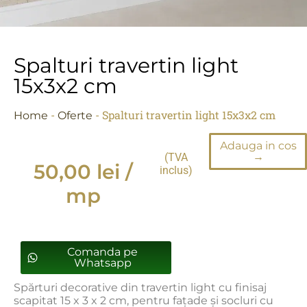
Spalturi travertin light
15x3x2 cm
-
-
Spalturi travertin light 15x3x2 cm
Home
Oferte
Adauga in cos
→
(TVA
50,00
lei
/
inclus)
mp
Comanda pe
Whatsapp
Spărturi decorative din travertin light cu finisaj
scapitat 15 x 3 x 2 cm, pentru fațade și socluri cu