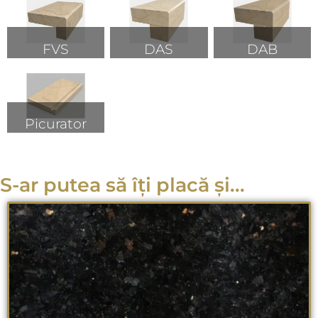
FVS
DAS
DAB
Picurator
S-ar putea să îți placă și...