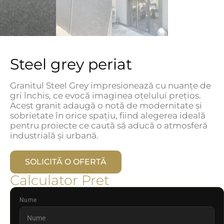
Steel grey periat
Granitul Steel Grey impresionează cu nuanțe de
gri închis, ce evocă imaginea oțelului prețios.
Acest granit adaugă o notă de modernitate și
sobrietate în orice spațiu, fiind alegerea ideală
pentru proiecte ce caută să aducă o atmosferă
industrială și urbană.
SOLICITĂ O OFERTĂ
Calculator Pret
Nume