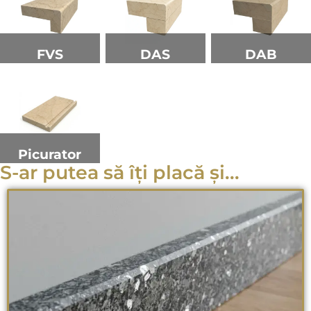
FVS
DAS
DAB
Picurator
S-ar putea să îți placă și...