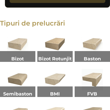
Tipuri de prelucrări
Bizot
Bizot Rotunjit
Baston
Semibaston
BMI
FVB