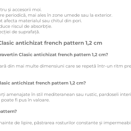
ru și accesorii moi.
e periodică, mai ales în zone umede sau la exterior.
ot afecta materialul sau chitul din pori.
uce riscul de absorbție.
ecției de suprafață.
Clasic antichizat french pattern 1,2 cm
avertin Clasic antichizat french pattern 1,2 cm?
 din mai multe dimensiuni care se repetă într-un ritm prest
asic antichizat french pattern 1,2 cm?
curți amenajate în stil mediteranean sau rustic, pardoseli int
oate fi pus în valoare.
pattern?
ainte de lipire, păstrarea rosturilor constante și impermeab