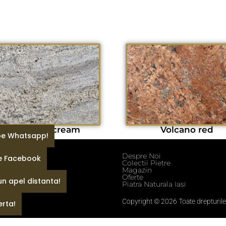
Millennium cream
Volcano red
 pe Whatsapp!
Despre Noi
pe Facebook
ditii
Colectii Pietre
fidentialitate
Magazin
e
Oferte
un apel distanta!
Piatra Naturala Iasi
Copyright © 2026 Toate drepturile
erta!