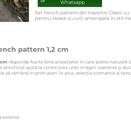
Whatsapp
Set french pattern din travertin Clasic cu f
pentru terase și curți amenajate în stil m
rench pattern 1,2 cm
2 cm
răspunde foarte bine proiectelor în care piatra naturală tr
ajul antichizat ajută la construirea unei imagini coerente și dur
e să rămână în prim-plan. În plus, selecția cromatică și textu
a exterior.