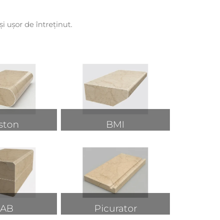
i ușor de întreținut.
ston
BMI
AB
Picurator