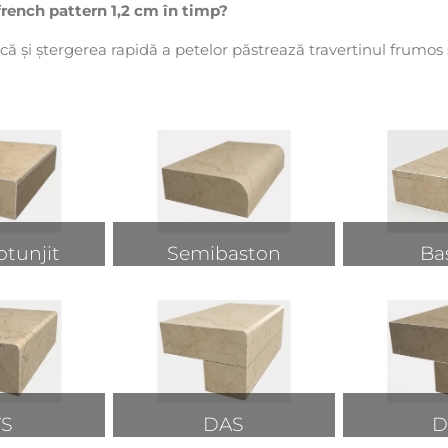
french pattern 1,2 cm în timp?
ă și ștergerea rapidă a petelor păstrează travertinul frumos ș
otunjit
Semibaston
Ba
VS
DAS
D