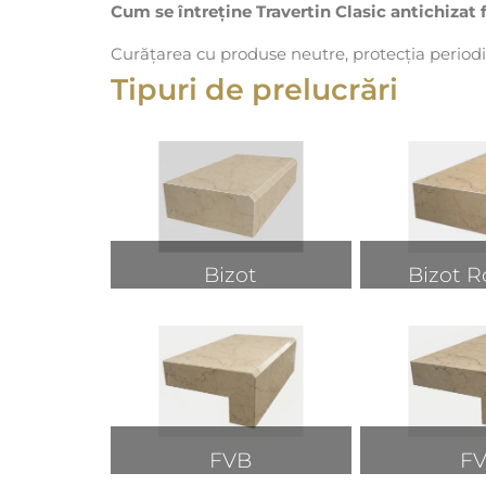
Cum se întreține Travertin Clasic antichizat 
Curățarea cu produse neutre, protecția periodic
Tipuri de prelucrări
Bizot
Bizot R
FVB
F