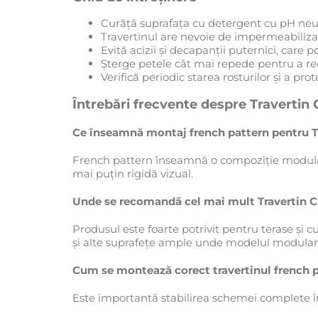
Curăță suprafața cu detergent cu pH neut
Travertinul are nevoie de impermeabilizar
Evită acizii și decapanții puternici, care p
Șterge petele cât mai repede pentru a red
Verifică periodic starea rosturilor și a prot
Întrebări frecvente despre Travertin 
Ce înseamnă montaj french pattern pentru Tr
French pattern înseamnă o compoziție modulară
mai puțin rigidă vizual.
Unde se recomandă cel mai mult Travertin Cl
Produsul este foarte potrivit pentru terase și 
și alte suprafețe ample unde modelul modular p
Cum se montează corect travertinul french 
Este importantă stabilirea schemei complete în