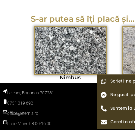
S-ar putea să îți placă și...
Nimbus
Scrieti-ne
Letcani, Bogonos 707281
Ne gasiti 
Termeni si con
Politica de con
0731 319 692
Politica cooki
Blog
Suntem la 
office@eternis.ro
Cereti o of
Luni - Vineri 08:00-16:00