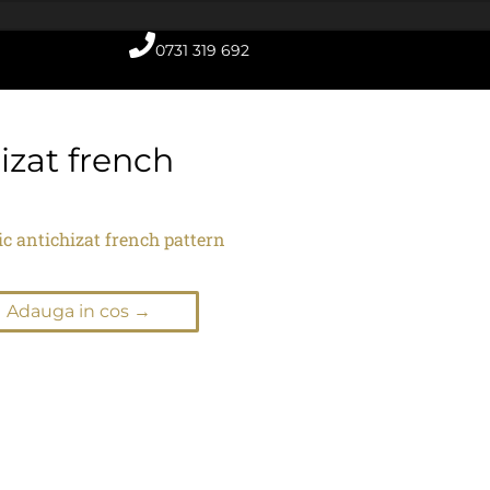
0731 319 692
hizat french
ic antichizat french pattern
Adauga in cos →