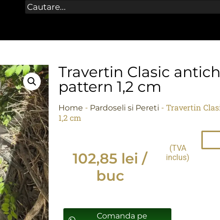
Travertin Clasic antic
pattern 1,2 cm
-
-
Travertin Clas
Home
Pardoseli si Pereti
1,2 cm
(TVA
102,85
lei
/
inclus)
buc
Comanda pe