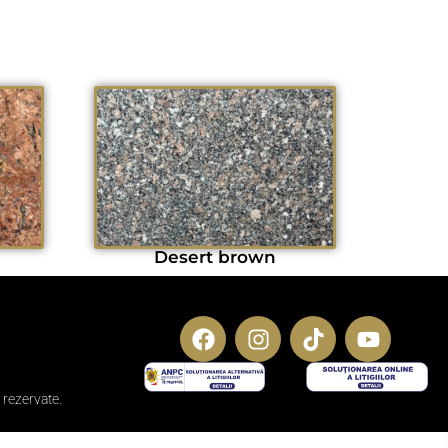
Desert brown
 rezervate.