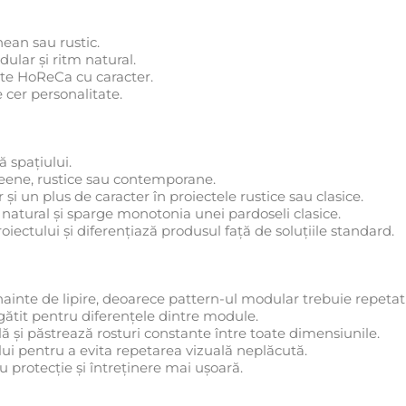
nean sau rustic.
ular și ritm natural.
cte HoReCa cu caracter.
e cer personalitate.
 spațiului.
neene, rustice sau contemporane.
și un plus de caracter în proiectele rustice sau clasice.
natural și sparge monotonia unei pardoseli clasice.
oiectului și diferențiază produsul față de soluțiile standard.
inte de lipire, deoarece pattern-ul modular trebuie repetat 
egătit pentru diferențele dintre module.
 și păstrează rosturi constante între toate dimensiunile.
i pentru a evita repetarea vizuală neplăcută.
u protecție și întreținere mai ușoară.