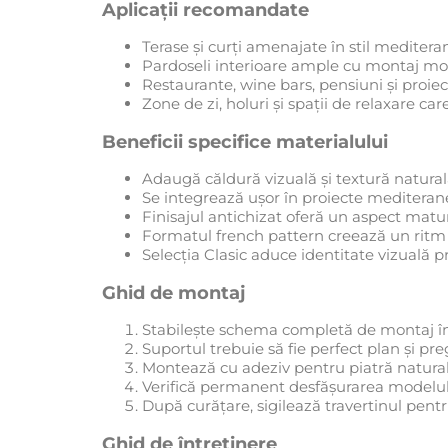
Aplicații recomandate
Terase și curți amenajate în stil meditera
Pardoseli interioare ample cu montaj mod
Restaurante, wine bars, pensiuni și proie
Zone de zi, holuri și spații de relaxare car
Beneficii specifice materialului
Adaugă căldură vizuală și textură naturală
Se integrează ușor în proiecte meditera
Finisajul antichizat oferă un aspect matur 
Formatul french pattern creează un ritm 
Selecția Clasic aduce identitate vizuală pr
Ghid de montaj
Stabilește schema completă de montaj îna
Suportul trebuie să fie perfect plan și pr
Montează cu adeziv pentru piatră naturală
Verifică permanent desfășurarea modelulu
După curățare, sigilează travertinul pentr
Ghid de întreținere