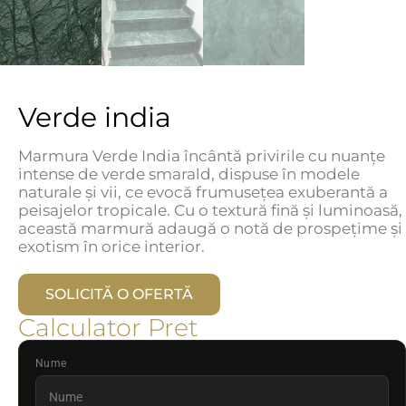
Verde india
Marmura Verde India încântă privirile cu nuanțe
intense de verde smarald, dispuse în modele
naturale și vii, ce evocă frumusețea exuberantă a
peisajelor tropicale. Cu o textură fină și luminoasă,
această marmură adaugă o notă de prospețime și
exotism în orice interior.
SOLICITĂ O OFERTĂ
Calculator Pret
Nume