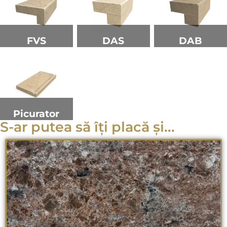
FVS
DAS
DAB
Picurator
S-ar putea să îți placă și...