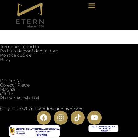
Termeni si conditii
Politica de confidentialitate
Politica cookie
Blog
Despre Noi
Colectii Pietre
Magazin
Oferte
Piatra Naturala Iasi
Copyright © 2026 Toate drepturile rezervate.