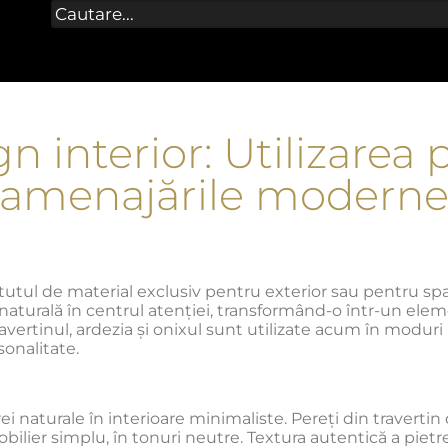
n interior: Utilizarea p
amenajările modern
utul de material exclusiv pentru exterior sau pentru spații
 naturală în centrul atenției, transformând-o într-un eleme
ertinul, ardezia și onixul sunt utilizate acum în moduri 
sonalitate.
i naturale în interioare minimaliste. Pereți din travertin 
bilier simplu, în tonuri neutre. Textura autentică a piet