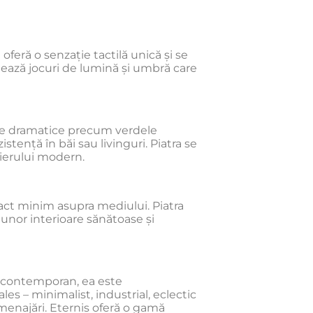
oferă o senzație tactilă unică și se
eează jocuri de lumină și umbră care
uanțe dramatice precum verdele
tență în băi sau livinguri. Piatra se
lierului modern.
pact minim asupra mediului. Piatra
a unor interioare sănătoase și
or contemporan, ea este
les – minimalist, industrial, eclectic
menajări. Eternis oferă o gamă