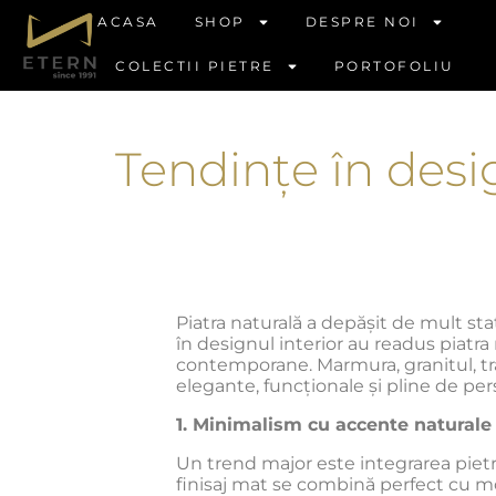
ACASA
SHOP
DESPRE NOI
COLECTII PIETRE
PORTOFOLIU
Tendințe în desig
Piatra naturală a depășit de mult stat
în designul interior au readus piatra
contemporane. Marmura, granitul, trav
elegante, funcționale și pline de per
1. Minimalism cu accente naturale
Un trend major este integrarea pietre
finisaj mat se combină perfect cu mo