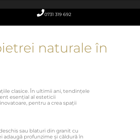
0731 319 692
ietrei naturale în
e
le clasice. În ultimii ani, tendințele
nt esențial al esteticii
inovatoare, pentru a crea spații
deschis sau blaturi din granit cu
rei adaugă profunzime și căldură în