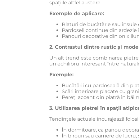
spațiile altfel austere.
Exemple de aplicare:
Blaturi de bucătărie sau insule
Pardoseli continue din ardezie 
Panouri decorative din onix ilu
2. Contrastul dintre rustic și mode
Un alt trend este combinarea pietrei
un echilibru interesant între natural
Exemple:
Bucătării cu pardoseală din piat
Scări interioare placate cu gran
Pereți accent din piatră în băi
3. Utilizarea pietrei în spații atipic
Tendințele actuale încurajează folosir
În dormitoare, ca panou decorat
În birouri sau camere de lucru,