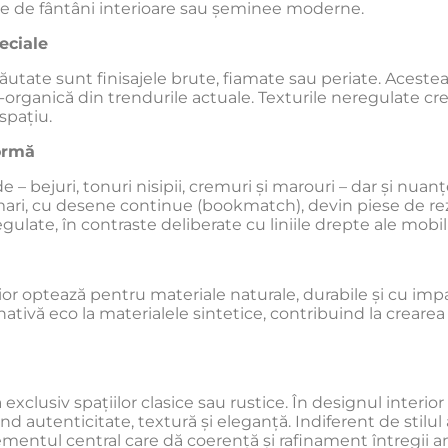
te de fântâni interioare sau șeminee moderne.
peciale
căutate sunt finisajele brute, fiamate sau periate. Acestea 
l-organică din trendurile actuale. Texturile neregulate cr
spațiu.
formă
de – bejuri, tonuri nisipii, cremuri și marouri – dar și n
ari, cu desene continue (bookmatch), devin piese de rezis
gulate, în contraste deliberate cu liniile drepte ale mobi
rior optează pentru materiale naturale, durabile și cu im
rnativă eco la materialele sintetice, contribuind la creare
 exclusiv spațiilor clasice sau rustice. În designul interi
 autenticitate, textură și eleganță. Indiferent de stilul a
ementul central care dă coerență și rafinament întregii a