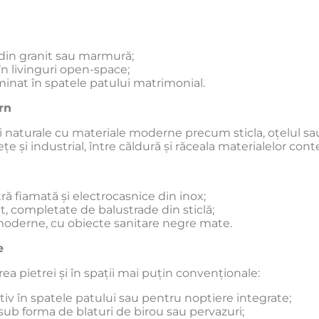
 din granit sau marmură;
în livinguri open-space;
minat în spatele patului matrimonial.
rn
 naturale cu materiale moderne precum sticla, oțelul sau
ețe și industrial, între căldură și răceala materialelor co
ră fiamată și electrocasnice din inox;
it, completate de balustrade din sticlă;
 moderne, cu obiecte sanitare negre mate.
e
ea pietrei și în spații mai puțin convenționale:
iv în spatele patului sau pentru noptiere integrate;
 sub forma de blaturi de birou sau pervazuri;