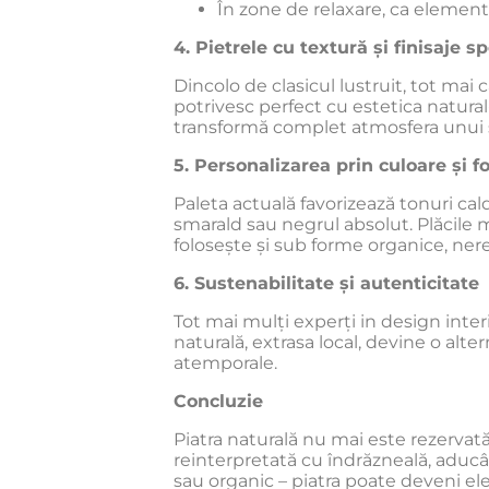
În zone de relaxare, ca elemen
4. Pietrele cu textură și finisaje s
Dincolo de clasicul lustruit, tot mai 
potrivesc perfect cu estetica natura
transformă complet atmosfera unui 
5. Personalizarea prin culoare și 
Paleta actuală favorizează tonuri cal
smarald sau negrul absolut. Plăcile m
folosește și sub forme organice, nere
6. Sustenabilitate și autenticitate
Tot mai mulți experți in design inte
naturală, extrasa local, devine o alte
atemporale.
Concluzie
Piatra naturală nu mai este rezervată
reinterpretată cu îndrăzneală, aducând
sau organic – piatra poate deveni el