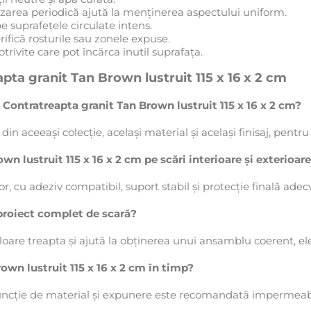
izarea periodică ajută la menținerea aspectului uniform.
 suprafețele circulate intens.
erifică rosturile sau zonele expuse.
trivite care pot încărca inutil suprafața.
pta granit Tan Brown lustruit 115 x 16 x 2 cm
 Contratreapta granit Tan Brown lustruit 115 x 16 x 2 cm?
 aceeași colecție, același material și același finisaj, pentru 
 lustruit 115 x 16 x 2 cm pe scări interioare și exterioar
erior, cu adeziv compatibil, suport stabil și protecție finală ade
 proiect complet de scară?
loare treapta și ajută la obținerea unui ansamblu coerent, ele
own lustruit 115 x 16 x 2 cm în timp?
 funcție de material și expunere este recomandată impermeab