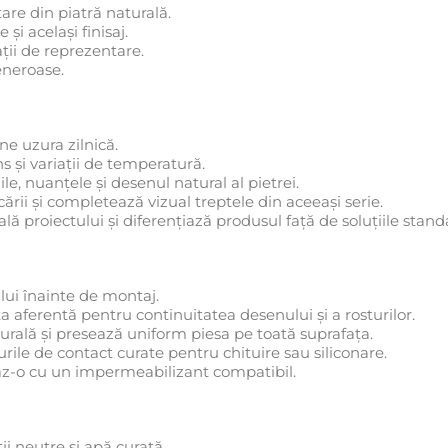
are din piatră naturală.
și același finisaj.
ații de reprezentare.
eneroase.
ne uzura zilnică.
ns și variații de temperatură.
ile, nuanțele și desenul natural al pietrei.
ării și completează vizual treptele din aceeași serie.
ă proiectului și diferențiază produsul față de soluțiile stand
ului înainte de montaj.
a aferentă pentru continuitatea desenului și a rosturilor.
turală și presează uniform piesa pe toată suprafața.
turile de contact curate pentru chituire sau siliconare.
jeaz-o cu un impermeabilizant compatibil.
ii neutre și apă curată.