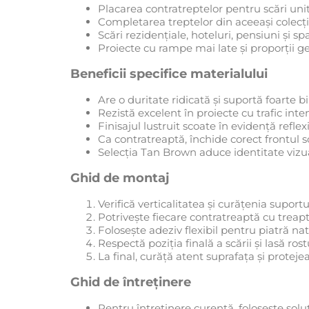
Placarea contratreptelor pentru scări unit
Completarea treptelor din aceeași colecție 
Scări rezidențiale, hoteluri, pensiuni și sp
Proiecte cu rampe mai late și proporții g
Beneficii specifice materialului
Are o duritate ridicată și suportă foarte bi
Rezistă excelent în proiecte cu trafic inte
Finisajul lustruit scoate în evidență reflexi
Ca contratreaptă, închide corect frontul sc
Selecția Tan Brown aduce identitate vizual
Ghid de montaj
Verifică verticalitatea și curățenia suport
Potrivește fiecare contratreaptă cu treapt
Folosește adeziv flexibil pentru piatră na
Respectă poziția finală a scării și lasă ros
La final, curăță atent suprafața și prote
Ghid de întreținere
Pentru întreținere curentă, folosește soluț