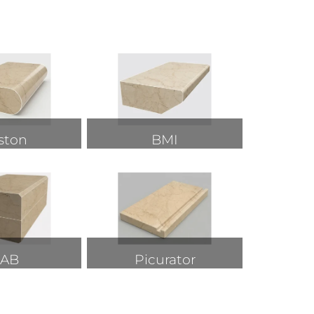
ston
BMI
AB
Picurator