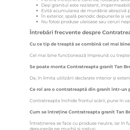
Deși granitul este rezistent, impermeabil
Evită acumularea de murdărie abrazivă pe
În exterior, spală periodic depunerile și v
Nu folosi produse uleioase sau ceruri nepo
Întrebări frecvente despre Contratrea
Cu ce tip de treaptă se combină cel mai bine
Cel mai bine funcționează împreună cu trepte din
Se poate monta Contratreapta granit Tan Brown
Da, în limita utilizării declarate interior și ext
Ce rol are o contratreaptă din granit într-un
Contratreapta închide frontul scării, pune în va
Cum se întreține Contratreapta granit Tan Br
Întreținerea se face cu produse neutre, iar în
depunerile pe muchii și rosturi.