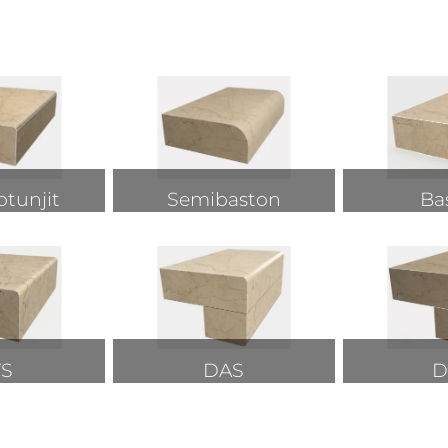
otunjit
Semibaston
Ba
VS
DAS
D