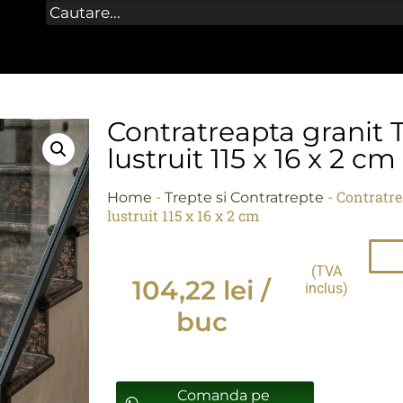
Contratreapta granit
lustruit 115 x 16 x 2 cm
-
-
Contratre
Home
Trepte si Contratrepte
lustruit 115 x 16 x 2 cm
(TVA
104,22
lei
/
inclus)
buc
Comanda pe