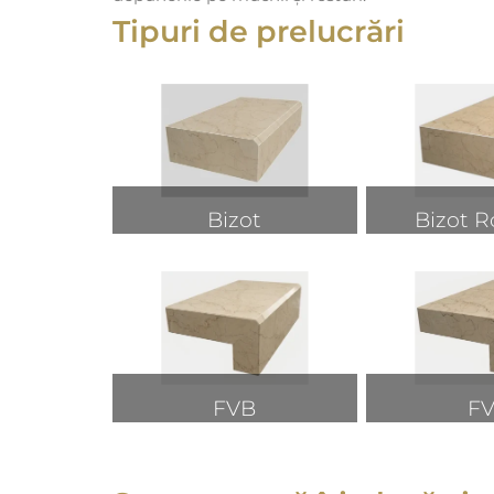
Tipuri de prelucrări
Bizot
Bizot R
FVB
F