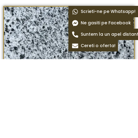
Scrieti-ne pe Whatsapp!
Ne gasiti pe Facebook
Suntem la un apel distan
Cereti o oferta!
Placaj granit Padang Crystal fiamat 60 x 30 x 1,8
cm
Termeni si conditii
Politica de confidentialitate
Politica cookie
Blog