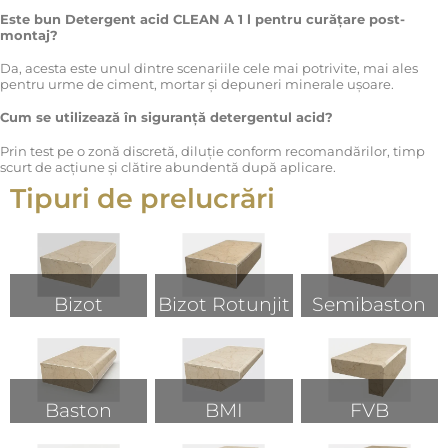
Este bun Detergent acid CLEAN A 1 l pentru curățare post-
montaj?
Da, acesta este unul dintre scenariile cele mai potrivite, mai ales
pentru urme de ciment, mortar și depuneri minerale ușoare.
Cum se utilizează în siguranță detergentul acid?
Prin test pe o zonă discretă, diluție conform recomandărilor, timp
scurt de acțiune și clătire abundentă după aplicare.
Tipuri de prelucrări
Bizot
Bizot Rotunjit
Semibaston
Baston
BMI
FVB