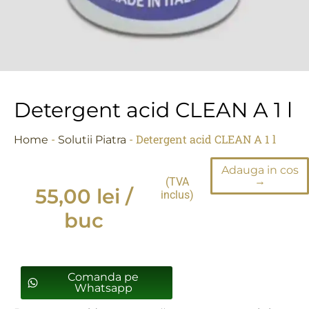
Detergent acid CLEAN A 1 l
-
-
Detergent acid CLEAN A 1 l
Home
Solutii Piatra
Adauga in cos
→
(TVA
55,00
lei
/
inclus)
buc
Comanda pe
Whatsapp