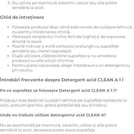
Nu utiliza pe marmură, travertin, calcar sau alte pietre
sensibile la acizi.
Ghid de întreținere
Folosește produsul doar când este nevoie de curățare tehnică,
nu pentru întreținerea zilnică.
Păstrează recipientul închis, ferit de îngheț și de expunere
directă la soare.
Poartă mănuși și evită contactul prelungit cu suprafețe
sensibile sau metal neprotejat.
După utilizare, clătește bine suprafața și nu amesteca
produsul cu alte soluții chimice.
Pentru piatra calcaroasă, alege întotdeauna un detergent cu
pH neutru.
Întrebări frecvente despre Detergent acid CLEAN A 1 l
Pe ce suprafețe se folosește Detergent acid CLEAN A 1 l?
Produsul este destinat curățării tehnice pe suprafețe rezistente la
acizi, precum granitul, gresia porțelanată sau klinkerul.
Unde nu trebuie utilizat detergentul acid CLEAN A?
Nu se recomandă pe marmură, travertin, calcar și alte pietre
sensibile la acizi, deoarece poate ataca suprafața.