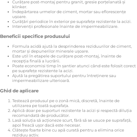
Curățare post-montaj pentru granit, gresie porțelanată și
klinker.
Îndepărtarea urmelor de ciment, mortar sau eflorescențe
ușoare.
Curățări periodice în exterior pe suprafețe rezistente la acizi.
Intervenții profesionale înainte de impermeabilizare.
Beneficii specifice produsului
Formula acidă ajută la desprinderea reziduurilor de ciment,
mortar și depunerilor minerale ușoare.
Este util în etapele de curățare post-montaj, înainte de
recepția finală a lucrării.
Poate economisi timp în șantier atunci când este folosit corect
pe suprafețe rezistente la acizi.
Ajută la pregătirea suportului pentru întreținere sau
impermeabilizare ulterioară.
Ghid de aplicare
Testează produsul pe o zonă mică, discretă, înainte de
utilizarea pe toată suprafața.
Aplică doar pe suporturi rezistente la acizi și respectă diluția
recomandată de producător.
Lasă soluția să acționeze scurt, fără să se usuce pe suprafață,
apoi freacă ușor dacă este necesar.
Clătește foarte bine cu apă curată pentru a elimina orice
reziduu activ.