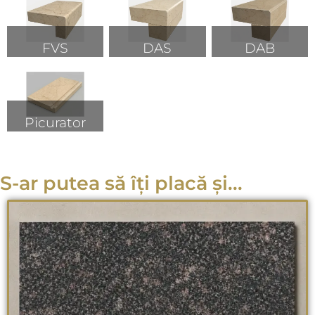
FVS
DAS
DAB
Picurator
S-ar putea să îți placă și...