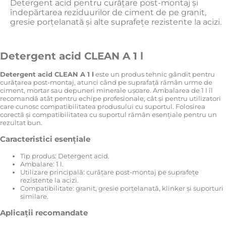
Detergent acid pentru curățare post-montaj și
îndepărtarea reziduurilor de ciment de pe granit,
gresie porțelanată și alte suprafețe rezistente la acizi.
Detergent acid CLEAN A 1 l
Detergent acid CLEAN A 1 l
este un produs tehnic gândit pentru
curățarea post-montaj, atunci când pe suprafață rămân urme de
ciment, mortar sau depuneri minerale ușoare. Ambalarea de 1 l îl
recomandă atât pentru echipe profesionale, cât și pentru utilizatori
care cunosc compatibilitatea produsului cu suportul. Folosirea
corectă și compatibilitatea cu suportul rămân esențiale pentru un
rezultat bun.
Caracteristici esențiale
Tip produs: Detergent acid.
Ambalare: 1 l.
Utilizare principală: curățare post-montaj pe suprafețe
rezistente la acizi.
Compatibilitate: granit, gresie porțelanată, klinker și suporturi
similare.
Aplicații recomandate