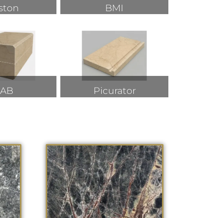
ston
BMI
AB
Picurator