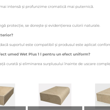
mai intensă și profunzime cromatică mai puternică.
ă protecție, se dorește și evidențierea culorii naturale.
xterior?
rior, dacă suportul este compatibil și produsul este aplicat con
ect umed Wet Plus 1 l pentru un efect uniform?
față curată și eliminarea surplusului înainte de uscare comple