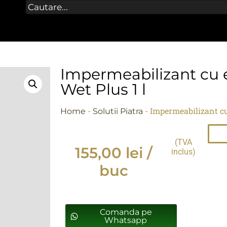
Impermeabilizant cu 
Wet Plus 1 l
-
-
Impermeabilizant cu
Home
Solutii Piatra
(TVA
155,00
lei
/
inclus)
buc
Comanda pe
Whatsapp