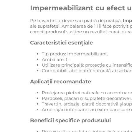
Impermeabilizant cu efect u
Pe travertin, ardezie sau piatră decorativă,
Imp
ale suprafeței. Ambalarea de 1 l îl face potrivit
corect, produsul susține un rezultat curat, durab
Caracteristici esențiale
Tip produs: Impermeabilizant.
Ambalare: 1 l.
Utilizare principală: protecție cu intensific
Compatibilitate: piatră naturală absorban
Aplicații recomandate
Protejarea pietrei naturale cu accentuare
Pardoseli, placări și suprafețe decorativ
Travertin, ardezie, piatră decorativă și su
Amenajări interioare sau exterioare care c
Beneficii specifice produsului
Protejează suprafața și intensifică nuanța