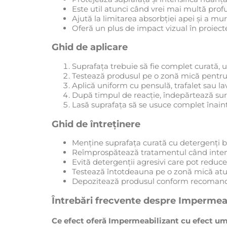
Este util atunci când vrei mai multă prof
Ajută la limitarea absorbției apei și a mu
Oferă un plus de impact vizual în proiect
Ghid de aplicare
Suprafața trebuie să fie complet curată, us
Testează produsul pe o zonă mică pentru 
Aplică uniform cu pensulă, trafalet sau lav
După timpul de reacție, îndepărtează surp
Lasă suprafața să se usuce complet înain
Ghid de întreținere
Menține suprafața curată cu detergenți bl
Reîmprospătează tratamentul când intensi
Evită detergenții agresivi care pot reduc
Testează întotdeauna pe o zonă mică atun
Depozitează produsul conform recomandări
Întrebări frecvente despre Impermeab
Ce efect oferă Impermeabilizant cu efect ume