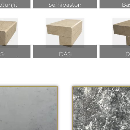
otunjit
Semibaston
Ba
VS
DAS
D