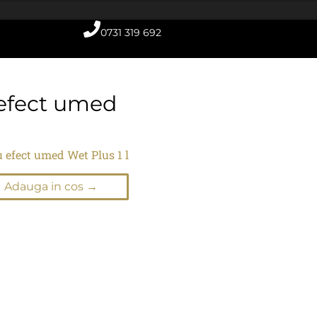
0731 319 692
efect umed
 efect umed Wet Plus 1 l
Adauga in cos →