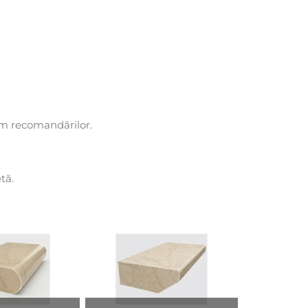
form recomandărilor.
tă.