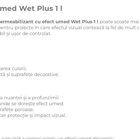
med Wet Plus 1 l
ermeabilizant cu efect umed Wet Plus 1 l
poate scoate mai 
 pentru proiecte în care efectul vizual contează la fel de mult c
il și ușor de controlat.
area culorii.
tă și suprafețe decorative.
a nuanței și a profunzimii.
e unde se dorește efect umed.
prafețe poroase.
er protecție și impact vizual.
 naturală a pietrei printr-un efect umed decorativ.