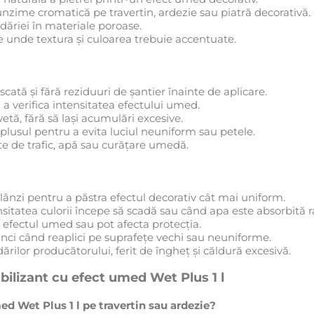
unzime cromatică pe travertin, ardezie sau piatră decorativă.
rdăriei în materiale poroase.
e unde textura și culoarea trebuie accentuate.
cată și fără reziduuri de șantier înainte de aplicare.
a verifica intensitatea efectului umed.
etă, fără să lași acumulări excesive.
lusul pentru a evita luciul neuniform sau petele.
te de trafic, apă sau curățare umedă.
ânzi pentru a păstra efectul decorativ cât mai uniform.
tatea culorii începe să scadă sau când apa este absorbită r
e efectul umed sau pot afecta protecția.
ci când reaplici pe suprafețe vechi sau neuniforme.
lor producătorului, ferit de îngheț și căldură excesivă.
ilizant cu efect umed Wet Plus 1 l
d Wet Plus 1 l pe travertin sau ardezie?