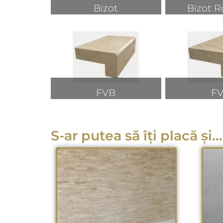
Bizot
Bizot R
FVB
F
S-ar putea să îți placă și...