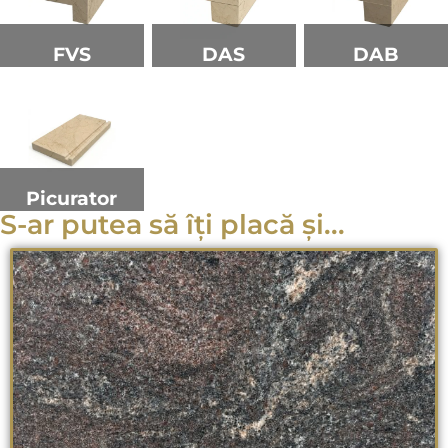
FVS
DAS
DAB
Picurator
S-ar putea să îți placă și...