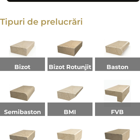
Tipuri de prelucrări
Bizot
Bizot Rotunjit
Baston
Semibaston
BMI
FVB