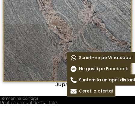
Scrieti-ne pe Whatsapp!
Ne gasiti pe Facebook
Suntem la un apel distan
Juparana
Cereti o oferta!
Termeni si conditii
Politica de confidentialitate
Politica cookie
Blog
Despre Noi