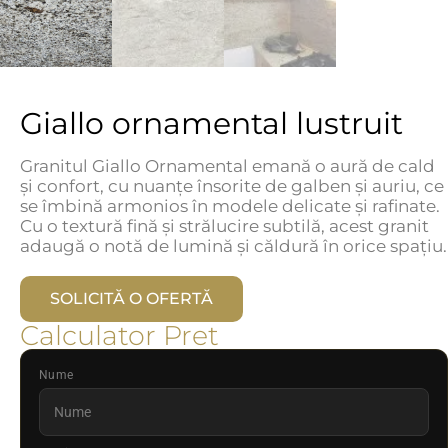
Giallo ornamental lustruit
Granitul Giallo Ornamental emană o aură de cald
și confort, cu nuanțe însorite de galben și auriu, ce
se îmbină armonios în modele delicate și rafinate.
Cu o textură fină și strălucire subtilă, acest granit
adaugă o notă de lumină și căldură în orice spațiu.
SOLICITĂ O OFERTĂ
Calculator Pret
Nume