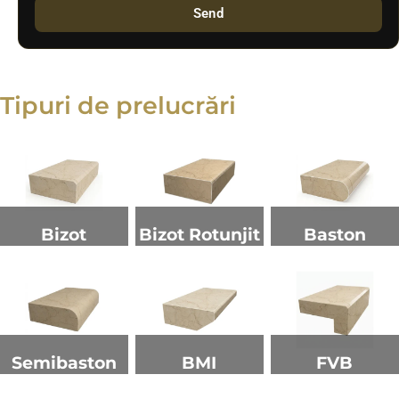
Send
Tipuri de prelucrări
Bizot
Bizot Rotunjit
Baston
Semibaston
BMI
FVB