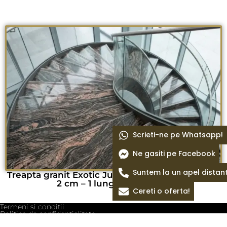
Scrieti-ne pe Whatsapp!
Ne gasiti pe Facebook
Suntem la un apel distan
Treapta granit Exotic Juparana lustruit 115 x 33 x
2 cm – 1 lungime bizotata
Cereti o oferta!
Termeni si conditii
Politica de confidentialitate
Politica cookie