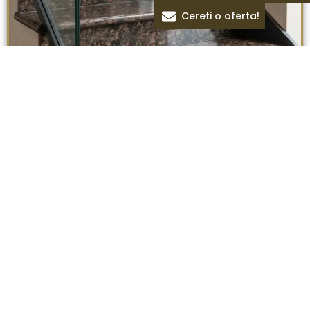
Cereti o oferta!
Treapta granit Tan Brown lustruit 115 x 33 x 2 cm
– 1 lungime bizotata
Termeni si conditii
Politica de confidentialitate
Politica cookie
Blog
Despre Noi
Colectii Pietre
Magazin
Oferte
Piatra Naturala Iasi
Copyright © 2026 Toate drepturile rezervate.