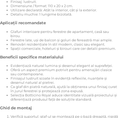
Finisaj: lustruit.
Dimensiune / format: 110 x 20 x 2 cm.
Utilizare declarată: Atât la interior, cât și la exterior.
Detaliu muchie: 1 lungime bizotată.
Aplicații recomandate
Glafuri interioare pentru ferestre de apartament, casă sau
birou.
Ferestre late, uși de balcon și goluri de fereastră mai ample.
Renovări rezidențiale în stil modern, clasic sau elegant.
Spații comerciale, hoteluri și birouri care cer detalii premium.
Beneficii specifice materialului
Evidențiază natural lumina și desenul elegant al suprafeței.
Oferă un aspect premium potrivit pentru amenajări clasice
sau contemporane.
Finisajul lustruit scoate în evidență reflexiile, nuanțele și
desenul natural al pietrei.
Ca glaf din piatră naturală, ajută la obținerea unui finisaj curat
în jurul ferestrei și protejează zona expusă.
Selecția Botticino Royal aduce identitate vizuală proiectului și
diferențiază produsul față de soluțiile standard.
Ghid de montaj
Verifică suportul: glaf-ul se montează pe o bază dreaptă, rigidă