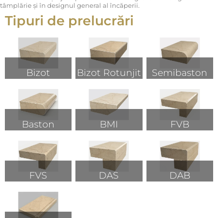
tâmplărie și în designul general al încăperii.
Tipuri de prelucrări
Bizot
Bizot Rotunjit
Semibaston
Baston
BMI
FVB
FVS
DAS
DAB