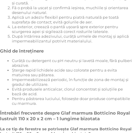
și curată.
Fă o probă la uscat și confirmă ieșirea, muchiile și orientarea
desenului natural.
Aplică un adeziv flexibil pentru piatră naturală pe toată
suprafața de contact; evită golurile de aer.
La exterior, creează o pantă ușoară spre exterior pentru
scurgerea apei și sigilează corect rosturile laterale.
După întărirea adezivului, curăță urmele de montaj și aplică
impermeabilizantul potrivit materialului.
Ghid de întreținere
Curăță cu detergent cu pH neutru și lavetă moale, fără pulberi
abrazive.
Șterge rapid lichidele acide sau colorate pentru a evita
matuirea sau pătarea.
Impermeabilizează periodic, în funcție de zona de montaj și
gradul de utilizare.
Evită produsele anticalcar, clorul concentrat și soluțiile pe
bază de acid.
Pentru păstrarea luciului, folosește doar produse compatibile
cu marmura.
Întrebări frecvente despre Glaf marmura Botticino Royal
lustruit 110 x 20 x 2 cm – 1 lungime bizotata
La ce tip de ferestre se potrivește Glaf marmura Botticino Royal