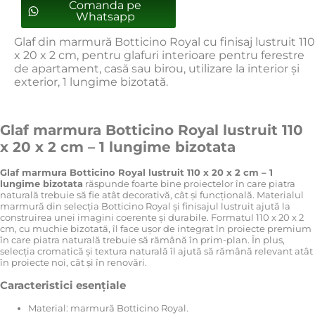
Comanda pe
Whatsapp
Glaf din marmură Botticino Royal cu finisaj lustruit 110
x 20 x 2 cm, pentru glafuri interioare pentru ferestre
de apartament, casă sau birou, utilizare la interior și
exterior, 1 lungime bizotată.
Glaf marmura Botticino Royal lustruit 110
x 20 x 2 cm – 1 lungime bizotata
Glaf marmura Botticino Royal lustruit 110 x 20 x 2 cm – 1
lungime bizotata
răspunde foarte bine proiectelor în care piatra
naturală trebuie să fie atât decorativă, cât și funcțională. Materialul
marmură din selecția Botticino Royal și finisajul lustruit ajută la
construirea unei imagini coerente și durabile. Formatul 110 x 20 x 2
cm, cu muchie bizotată, îl face ușor de integrat în proiecte premium
în care piatra naturală trebuie să rămână în prim-plan. În plus,
selecția cromatică și textura naturală îl ajută să rămână relevant atât
în proiecte noi, cât și în renovări.
Caracteristici esențiale
Material: marmură Botticino Royal.