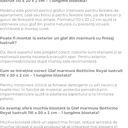
lustruit 110 x 20 x 2 cm – 1 lungime bizotata?
Modelul este potrivit pentru glafuri interioare pentru ferestre de
apartament, casă sau birou și pentru ferestre late, uși de balcon și
goluri de fereastră mai ample. Formatul 110 x 20 x 2 cm ajută la
obținerea unui glaf din piatră naturală cu prezență vizuală
echilibrată și montaj curat.
Poate fi montat la exterior un glaf din marmură cu finisaj
lustruit?
Da, dacă suportul este pregătit corect, rosturile sunt etanșate și se
realizează panta necesară evacuării apei. Pentru exterior,
impermeabilizarea după montaj este recomandată.
Cum se întreține corect Glaf marmura Botticino Royal lustruit
110 x 20 x 2 cm – 1 lungime bizotata?
Pentru întreținere zilnică se folosesc detergenți cu pH neutru și
lavete moi. În funcție de material, protecția periodică prin
impermeabilizare ajută la păstrarea aspectului și la limitarea
petelor.
Ce avantaj oferă muchia bizotată la Glaf marmura Botticino
Royal lustruit 110 x 20 x 2 cm – 1 lungime bizotata?
Muchia bizotată oferă un aspect mai finisat, reduce senzația de
muchie tăioasă și ajută produsul să se integreze mai elegant în