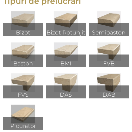
Tipuri de prelucrări
Bizot
Bizot Rotunjit
Semibaston
Baston
BMI
FVB
FVS
DAS
DAB
Picurator