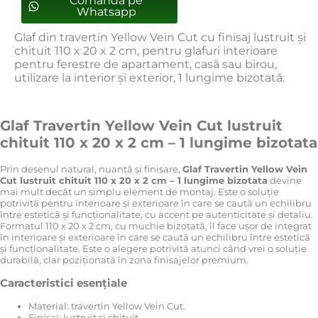
Comanda pe
Whatsapp
Glaf din travertin Yellow Vein Cut cu finisaj lustruit și
chituit 110 x 20 x 2 cm, pentru glafuri interioare
pentru ferestre de apartament, casă sau birou,
utilizare la interior și exterior, 1 lungime bizotată.
Glaf Travertin Yellow Vein Cut lustruit
chituit 110 x 20 x 2 cm – 1 lungime bizotata
Prin desenul natural, nuanță și finisare,
Glaf Travertin Yellow Vein
Cut lustruit chituit 110 x 20 x 2 cm – 1 lungime bizotata
devine
mai mult decât un simplu element de montaj. Este o soluție
potrivită pentru interioare și exterioare în care se caută un echilibru
între estetică și funcționalitate, cu accent pe autenticitate și detaliu.
Formatul 110 x 20 x 2 cm, cu muchie bizotată, îl face ușor de integrat
în interioare și exterioare în care se caută un echilibru între estetică
și funcționalitate. Este o alegere potrivită atunci când vrei o soluție
durabilă, clar poziționată în zona finisajelor premium.
Caracteristici esențiale
Material: travertin Yellow Vein Cut.
Finisaj: lustruit și chituit.