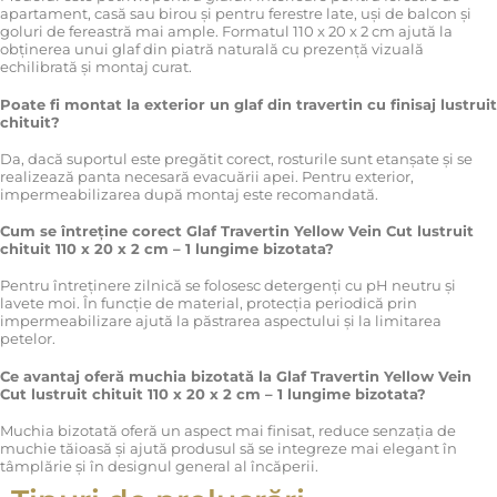
apartament, casă sau birou și pentru ferestre late, uși de balcon și
goluri de fereastră mai ample. Formatul 110 x 20 x 2 cm ajută la
obținerea unui glaf din piatră naturală cu prezență vizuală
echilibrată și montaj curat.
Poate fi montat la exterior un glaf din travertin cu finisaj lustruit
chituit?
Da, dacă suportul este pregătit corect, rosturile sunt etanșate și se
realizează panta necesară evacuării apei. Pentru exterior,
impermeabilizarea după montaj este recomandată.
Cum se întreține corect Glaf Travertin Yellow Vein Cut lustruit
chituit 110 x 20 x 2 cm – 1 lungime bizotata?
Pentru întreținere zilnică se folosesc detergenți cu pH neutru și
lavete moi. În funcție de material, protecția periodică prin
impermeabilizare ajută la păstrarea aspectului și la limitarea
petelor.
Ce avantaj oferă muchia bizotată la Glaf Travertin Yellow Vein
Cut lustruit chituit 110 x 20 x 2 cm – 1 lungime bizotata?
Muchia bizotată oferă un aspect mai finisat, reduce senzația de
muchie tăioasă și ajută produsul să se integreze mai elegant în
tâmplărie și în designul general al încăperii.