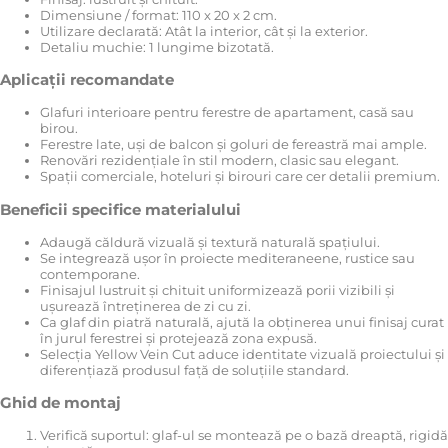
Dimensiune / format: 110 x 20 x 2 cm.
Utilizare declarată: Atât la interior, cât și la exterior.
Detaliu muchie: 1 lungime bizotată.
Aplicații recomandate
Glafuri interioare pentru ferestre de apartament, casă sau
birou.
Ferestre late, uși de balcon și goluri de fereastră mai ample.
Renovări rezidențiale în stil modern, clasic sau elegant.
Spații comerciale, hoteluri și birouri care cer detalii premium.
Beneficii specifice materialului
Adaugă căldură vizuală și textură naturală spațiului.
Se integrează ușor în proiecte mediteraneene, rustice sau
contemporane.
Finisajul lustruit și chituit uniformizează porii vizibili și
ușurează întreținerea de zi cu zi.
Ca glaf din piatră naturală, ajută la obținerea unui finisaj curat
în jurul ferestrei și protejează zona expusă.
Selecția Yellow Vein Cut aduce identitate vizuală proiectului și
diferențiază produsul față de soluțiile standard.
Ghid de montaj
Verifică suportul: glaf-ul se montează pe o bază dreaptă, rigidă