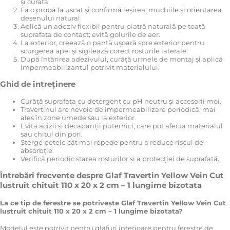
și curată.
Fă o probă la uscat și confirmă ieșirea, muchiile și orientarea
desenului natural.
Aplică un adeziv flexibil pentru piatră naturală pe toată
suprafața de contact; evită golurile de aer.
La exterior, creează o pantă ușoară spre exterior pentru
scurgerea apei și sigilează corect rosturile laterale.
După întărirea adezivului, curăță urmele de montaj și aplică
impermeabilizantul potrivit materialului.
Ghid de întreținere
Curăță suprafața cu detergent cu pH neutru și accesorii moi.
Travertinul are nevoie de impermeabilizare periodică, mai
ales în zone umede sau la exterior.
Evită acizii și decapanții puternici, care pot afecta materialul
sau chitul din pori.
Șterge petele cât mai repede pentru a reduce riscul de
absorbție.
Verifică periodic starea rosturilor și a protecției de suprafață.
Întrebări frecvente despre Glaf Travertin Yellow Vein Cut
lustruit chituit 110 x 20 x 2 cm – 1 lungime bizotata
La ce tip de ferestre se potrivește Glaf Travertin Yellow Vein Cut
lustruit chituit 110 x 20 x 2 cm – 1 lungime bizotata?
Modelul este potrivit pentru glafuri interioare pentru ferestre de