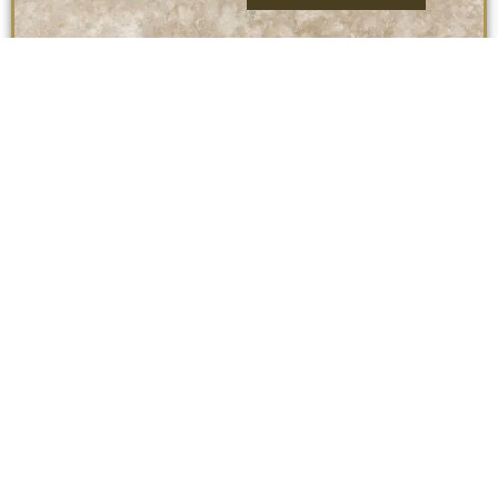
Travertin light Cross Cut
Termeni si conditii
Politica de confidentialitate
Politica cookie
Blog
Despre Noi
Colectii Pietre
Magazin
Oferte
Piatra Naturala Iasi
Copyright © 2026 Toate drepturile rezervate.