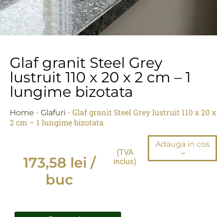
Glaf granit Steel Grey
lustruit 110 x 20 x 2 cm – 1
lungime bizotata
-
-
Glaf granit Steel Grey lustruit 110 x 20 x
Home
Glafuri
2 cm – 1 lungime bizotata
Adauga in cos
→
(TVA
173,58
lei
/
inclus)
buc