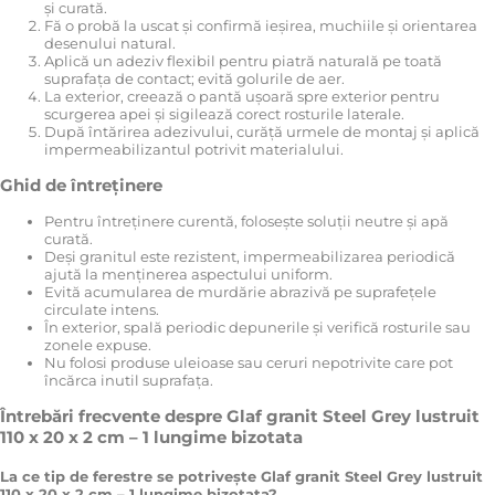
și curată.
Fă o probă la uscat și confirmă ieșirea, muchiile și orientarea
desenului natural.
Aplică un adeziv flexibil pentru piatră naturală pe toată
suprafața de contact; evită golurile de aer.
La exterior, creează o pantă ușoară spre exterior pentru
scurgerea apei și sigilează corect rosturile laterale.
După întărirea adezivului, curăță urmele de montaj și aplică
impermeabilizantul potrivit materialului.
Ghid de întreținere
Pentru întreținere curentă, folosește soluții neutre și apă
curată.
Deși granitul este rezistent, impermeabilizarea periodică
ajută la menținerea aspectului uniform.
Evită acumularea de murdărie abrazivă pe suprafețele
circulate intens.
În exterior, spală periodic depunerile și verifică rosturile sau
zonele expuse.
Nu folosi produse uleioase sau ceruri nepotrivite care pot
încărca inutil suprafața.
Întrebări frecvente despre Glaf granit Steel Grey lustruit
110 x 20 x 2 cm – 1 lungime bizotata
La ce tip de ferestre se potrivește Glaf granit Steel Grey lustruit
110 x 20 x 2 cm – 1 lungime bizotata?