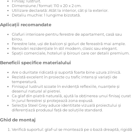
Finisaj: lustruit.
Dimensiune / format: 110 x 20 x 2 cm.
Utilizare declarată: Atât la interior, cât și la exterior.
Detaliu muchie: 1 lungime bizotată.
Aplicații recomandate
Glafuri interioare pentru ferestre de apartament, casă sau
birou.
Ferestre late, uși de balcon și goluri de fereastră mai ample.
Renovări rezidențiale în stil modern, clasic sau elegant.
Spații comerciale, hoteluri și birouri care cer detalii premium.
Beneficii specifice materialului
Are o duritate ridicată și suportă foarte bine uzura zilnică.
Rezistă excelent în proiecte cu trafic intens și variații de
temperatură.
Finisajul lustruit scoate în evidență reflexiile, nuanțele și
desenul natural al pietrei.
Ca glaf din piatră naturală, ajută la obținerea unui finisaj curat
în jurul ferestrei și protejează zona expusă.
Selecția Steel Grey aduce identitate vizuală proiectului și
diferențiază produsul față de soluțiile standard.
Ghid de montaj
Verifică suportul: glaf-ul se montează pe o bază dreaptă, rigidă