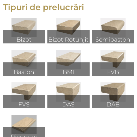
Tipuri de prelucrări
Bizot
Bizot Rotunjit
Semibaston
Baston
BMI
FVB
FVS
DAS
DAB
Picurator