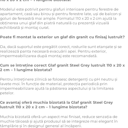
Modelul este potrivit pentru glafuri interioare pentru ferestre de
apartament, casă sau birou și pentru ferestre late, uși de balcon și
goluri de fereastră mai ample. Formatul 110 x 20 x 2 cm ajută la
obținerea unui glaf din piatră naturală cu prezență vizuală
echilibrată și montaj curat.
Poate fi montat la exterior un glaf din granit cu finisaj lustruit?
Da, dacă suportul este pregătit corect, rosturile sunt etanșate și se
realizează panta necesară evacuării apei. Pentru exterior,
impermeabilizarea după montaj este recomandată.
Cum se întreține corect Glaf granit Steel Grey lustruit 110 x 20 x
2 cm – 1 lungime bizotata?
Pentru întreținere zilnică se folosesc detergenți cu pH neutru și
lavete moi. În funcție de material, protecția periodică prin
impermeabilizare ajută la păstrarea aspectului și la limitarea
petelor.
Ce avantaj oferă muchia bizotată la Glaf granit Steel Grey
lustruit 110 x 20 x 2 cm – 1 lungime bizotata?
Muchia bizotată oferă un aspect mai finisat, reduce senzația de
muchie tăioasă și ajută produsul să se integreze mai elegant în
tâmplărie și în designul general al încăperii.