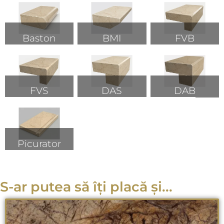
Baston
BMI
FVB
FVS
DAS
DAB
Picurator
S-ar putea să îți placă și...