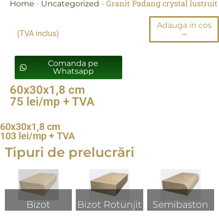
-
-
Granit Padang crystal lustruit
Home
Uncategorized
Adauga in cos
→
(TVA inclus)
Comanda pe
Whatsapp
60x30x1,8 cm
75 lei/mp + TVA
60x30x1,8 cm
103 lei/mp + TVA
Tipuri de prelucrări
Bizot
Bizot Rotunjit
Semibaston