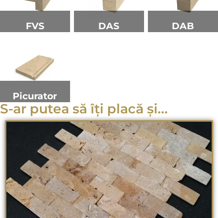
FVS
DAS
DAB
Picurator
S-ar putea să îți placă și...