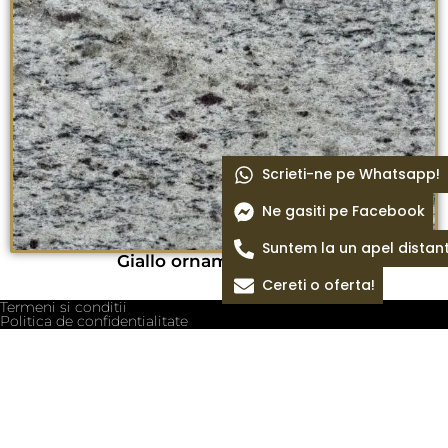
Scrieti-ne pe Whatsapp!
Ne gasiti pe Facebook
Suntem la un apel distan
Giallo ornamental periat
Cereti o oferta!
Termeni si conditii
Politica de confidentialitate
Politica cookie
Blog
Despre Noi
Colectii Pietre
Magazin