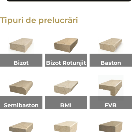
Tipuri de prelucrări
Bizot
Bizot Rotunjit
Baston
Semibaston
BMI
FVB