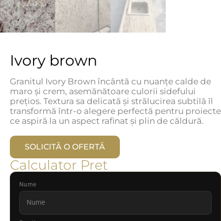
Ivory brown
Granitul Ivory Brown încântă cu nuanțe calde de
maro și crem, asemănătoare culorii sidefului
prețios. Textura sa delicată și strălucirea subtilă îl
transformă într-o alegere perfectă pentru proiecte
ce aspiră la un aspect rafinat și plin de căldură.
SOLICITĂ O OFERTĂ
Calculator Pret
Nume