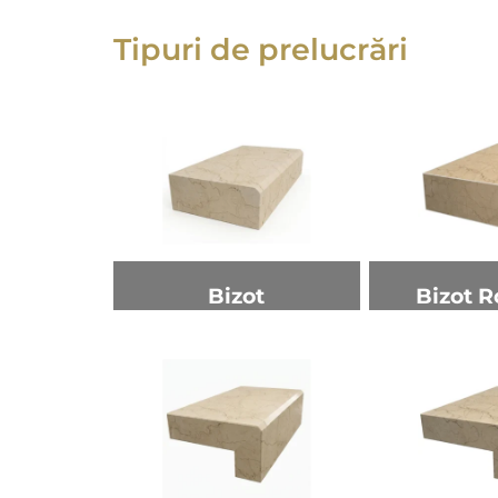
Tipuri de prelucrări
Bizot
Bizot R