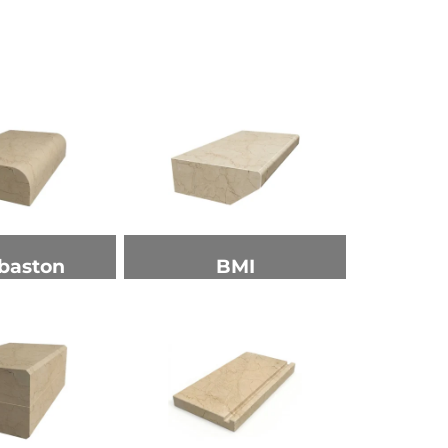
baston
BMI