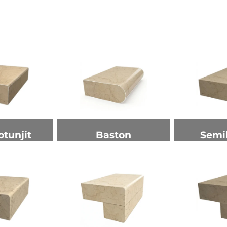
otunjit
Baston
Semi