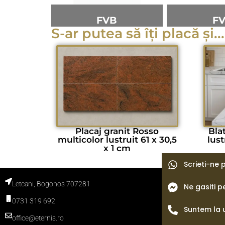
FVB
F
S-ar putea să îți placă și...
Placaj granit Rosso
Bla
multicolor lustruit 61 x 30,5
lust
x 1 cm
Scrieti-ne
Letcani, Bogonos 707281
Ne gasiti 
Termeni si con
Politica de con
0731 319 692
Politica cooki
Blog
Suntem la 
office@eternis.ro