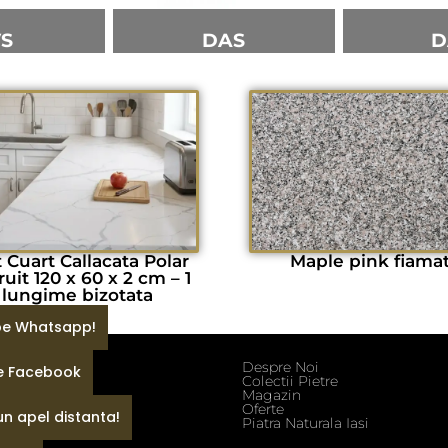
VS
DAS
D
t Cuart Callacata Polar
Maple pink fiama
ruit 120 x 60 x 2 cm – 1
lungime bizotata
 pe Whatsapp!
Despre Noi
pe Facebook
ditii
Colectii Pietre
fidentialitate
Magazin
e
Oferte
un apel distanta!
Piatra Naturala Iasi