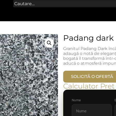
Padang dark
Granitul Padang Dark încâ
adaugă o notă de eleganță
bogată îl transformă într-
aducă o atmosferă impunăt
SOLICITĂ O OFERTĂ
Calculator Pret
Nume