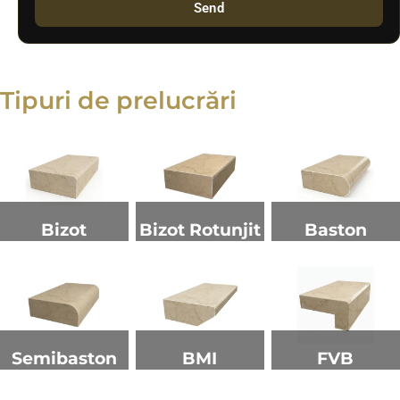
Send
Tipuri de prelucrări
Bizot
Bizot Rotunjit
Baston
Semibaston
BMI
FVB