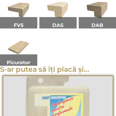
FVS
DAS
DAB
Picurator
S-ar putea să îți placă și...