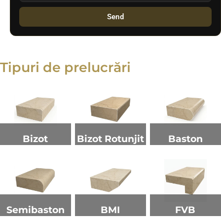
Send
Tipuri de prelucrări
Bizot
Bizot Rotunjit
Baston
Semibaston
BMI
FVB