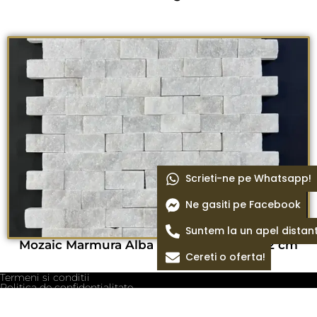
Scrieti-ne pe Whatsapp!
Ne gasiti pe Facebook
Suntem la un apel distan
Mozaic Marmura Alba scapitat 2,3×4,8×1,2 cm
Cereti o oferta!
Termeni si conditii
Politica de confidentialitate
Politica cookie
Blog