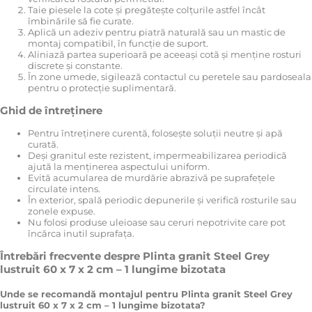
Taie piesele la cote și pregătește colțurile astfel încât
îmbinările să fie curate.
Aplică un adeziv pentru piatră naturală sau un mastic de
montaj compatibil, în funcție de suport.
Aliniază partea superioară pe aceeași cotă și menține rosturi
discrete și constante.
În zone umede, sigilează contactul cu peretele sau pardoseala
pentru o protecție suplimentară.
Ghid de întreținere
Pentru întreținere curentă, folosește soluții neutre și apă
curată.
Deși granitul este rezistent, impermeabilizarea periodică
ajută la menținerea aspectului uniform.
Evită acumularea de murdărie abrazivă pe suprafețele
circulate intens.
În exterior, spală periodic depunerile și verifică rosturile sau
zonele expuse.
Nu folosi produse uleioase sau ceruri nepotrivite care pot
încărca inutil suprafața.
Întrebări frecvente despre Plinta granit Steel Grey
lustruit 60 x 7 x 2 cm – 1 lungime bizotata
Unde se recomandă montajul pentru Plinta granit Steel Grey
lustruit 60 x 7 x 2 cm – 1 lungime bizotata?