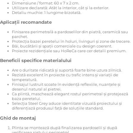
Dimensiune / format: 60 x 7 x 2 cm.
Utilizare declarată: Atât la interior, cât și la exterior.
Detaliu muchie: 1 lungime bizotată.
Aplicații recomandate
Finisarea perimetrală a pardoselilor din piatră, ceramică sau
parchet.
Protecția bazei peretelui în holuri, livinguri și zone de trecere.
Băi, bucătării și spații comerciale cu design coerent.
Proiecte rezidențiale sau HoReCa care cer detalii premium.
Beneficii specifice materialului
Are o duritate ridicată și suportă foarte bine uzura zilnică.
Rezistă excelent în proiecte cu trafic intens și variații de
temperatură.
Finisajul lustruit scoate în evidență reflexiile, nuanțele și
desenul natural al pietrei.
Ca plintă, maschează elegant rostul perimetral și protejează
baza peretelui.
Selecția Steel Grey aduce identitate vizuală proiectului și
diferențiază produsul față de soluțiile standard.
Ghid de montaj
Plinta se montează după finalizarea pardoselii și după
verificarea rostului perimetral.