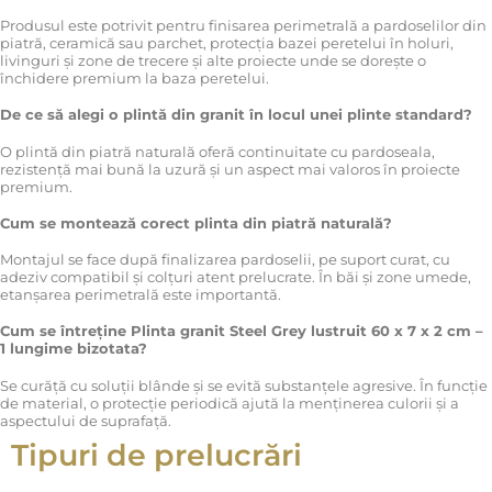
Produsul este potrivit pentru finisarea perimetrală a pardoselilor din
piatră, ceramică sau parchet, protecția bazei peretelui în holuri,
livinguri și zone de trecere și alte proiecte unde se dorește o
închidere premium la baza peretelui.
De ce să alegi o plintă din granit în locul unei plinte standard?
O plintă din piatră naturală oferă continuitate cu pardoseala,
rezistență mai bună la uzură și un aspect mai valoros în proiecte
premium.
Cum se montează corect plinta din piatră naturală?
Montajul se face după finalizarea pardoselii, pe suport curat, cu
adeziv compatibil și colțuri atent prelucrate. În băi și zone umede,
etanșarea perimetrală este importantă.
Cum se întreține Plinta granit Steel Grey lustruit 60 x 7 x 2 cm –
1 lungime bizotata?
Se curăță cu soluții blânde și se evită substanțele agresive. În funcție
de material, o protecție periodică ajută la menținerea culorii și a
aspectului de suprafață.
Tipuri de prelucrări