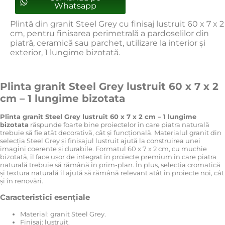
Whatsapp
Plintă din granit Steel Grey cu finisaj lustruit 60 x 7 x 2
cm, pentru finisarea perimetrală a pardoselilor din
piatră, ceramică sau parchet, utilizare la interior și
exterior, 1 lungime bizotată.
Plinta granit Steel Grey lustruit 60 x 7 x 2
cm – 1 lungime bizotata
Plinta granit Steel Grey lustruit 60 x 7 x 2 cm – 1 lungime
bizotata
răspunde foarte bine proiectelor în care piatra naturală
trebuie să fie atât decorativă, cât și funcțională. Materialul granit din
selecția Steel Grey și finisajul lustruit ajută la construirea unei
imagini coerente și durabile. Formatul 60 x 7 x 2 cm, cu muchie
bizotată, îl face ușor de integrat în proiecte premium în care piatra
naturală trebuie să rămână în prim-plan. În plus, selecția cromatică
și textura naturală îl ajută să rămână relevant atât în proiecte noi, cât
și în renovări.
Caracteristici esențiale
Material: granit Steel Grey.
Finisaj: lustruit.