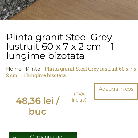
Plinta granit Steel Grey
lustruit 60 x 7 x 2 cm – 1
lungime bizotata
-
-
Plinta granit Steel Grey lustruit 60 x 7 x
Home
Plinte
2 cm – 1 lungime bizotata
Adauga in cos
→
(TVA
48,36
lei
/
inclus)
buc
Comanda pe