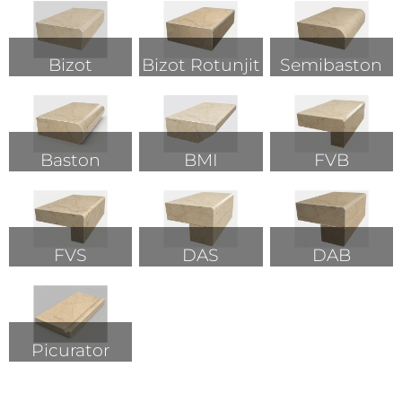
Bizot
Bizot Rotunjit
Semibaston
Baston
BMI
FVB
FVS
DAS
DAB
Picurator