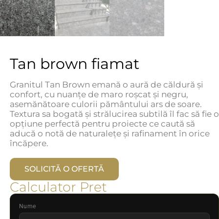
Tan brown fiamat
Granitul Tan Brown emană o aură de căldură și
confort, cu nuanțe de maro roșcat și negru,
asemănătoare culorii pământului ars de soare.
Textura sa bogată și strălucirea subtilă îl fac să fie o
opțiune perfectă pentru proiecte ce caută să
aducă o notă de naturalețe și rafinament în orice
încăpere.
SOLICITĂ O OFERTĂ
Calculator Pret
Nume