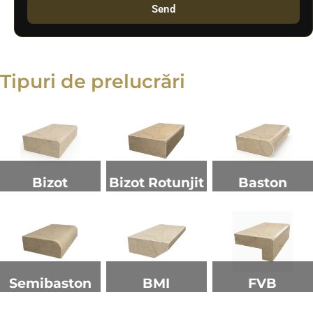
Send
Tipuri de prelucrări
Bizot
Bizot Rotunjit
Baston
Semibaston
BMI
FVB