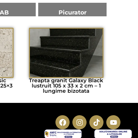
AB
Picurator
sic
Treapta granit Galaxy Black
,25×3
lustruit 105 x 33 x 2 cm – 1
lungime bizotata