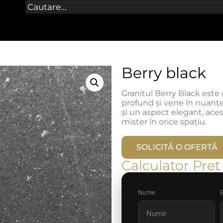
Berry black
Granitul Berry Black este 
profund și vene în nuanțe 
și un aspect elegant, aces
mister în orice spațiu.
SOLICITĂ O OFERTĂ
Calculator Pret
Nume