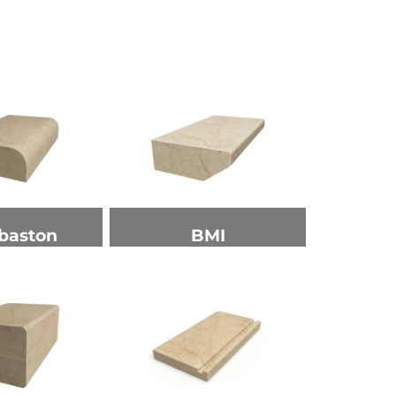
baston
BMI