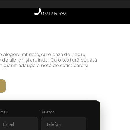
0731 319 692
o alegere rafinată, cu o bază de negru
de alb, gri și argintiu. Cu o textură bogată
t granit adaugă o notă de sofisticare și
Email
Telefon