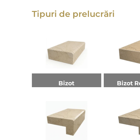
Tipuri de prelucrări
Bizot
Bizot R