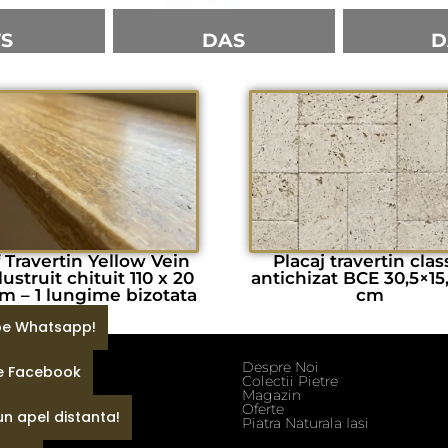
VS
DAS
D
f Travertin Yellow Vein
Placaj travertin clas
lustruit chituit 110 x 20
antichizat BCE 30,5×15
cm – 1 lungime bizotata
cm
 pe Whatsapp!
Despre Noi
pe Facebook
ditii
Colectii Pietre
fidentialitate
Magazin
e
Oferte
un apel distanta!
Piatra Naturala Iasi