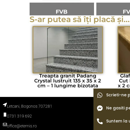
FVB
F
S-ar putea să îți placă și...
Treapta granit Padang
Gla
Crystal lustruit 135 x 35 x 2
Cut 
cm – 1 lungime bizotata
x 2 
Scrieti-ne
Letcani, Bogonos 707281
Ne gasiti 
Termeni si con
Politica de con
0731 319 692
Politica cooki
Blog
Suntem la 
office@eternis.ro