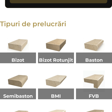
Tipuri de prelucrări
Bizot
Bizot Rotunjit
Baston
Semibaston
BMI
FVB