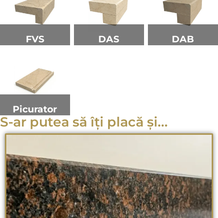
FVS
DAS
DAB
Picurator
S-ar putea să îți placă și...