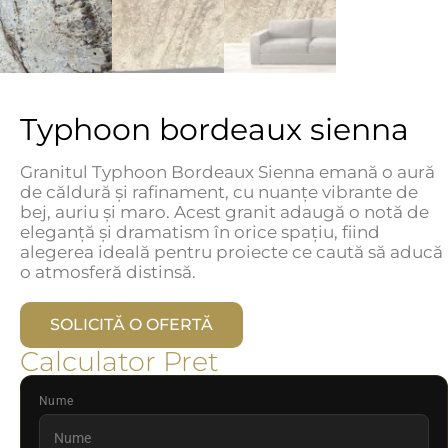
Typhoon bordeaux sienna
Granitul Typhoon Bordeaux Sienna emană o aură
de căldură și rafinament, cu nuanțe vibrante de
bej, auriu și maro. Acest granit adaugă o notă de
eleganță și dramatism în orice spațiu, fiind
alegerea ideală pentru proiecte ce caută să aducă
o atmosferă distinsă.
SOLICITĂ O OFERTĂ
Calculator Pret
Nume