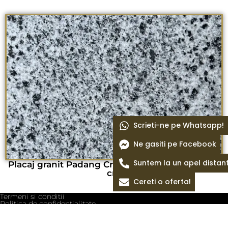
Scrieti-ne pe Whatsapp!
Ne gasiti pe Facebook
Suntem la un apel distan
Placaj granit Padang Crystal fiamat 60 x 30 x 1,8
cm
Cereti o oferta!
Termeni si conditii
Politica de confidentialitate
Politica cookie
Blog