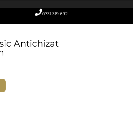
0731 319 692
sic Antichizat
m