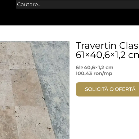
Travertin Clas
61×40,6×1,2 c
61×40,6×1,2 cm
100,43 ron/mp
SOLICITĂ O OFERTĂ