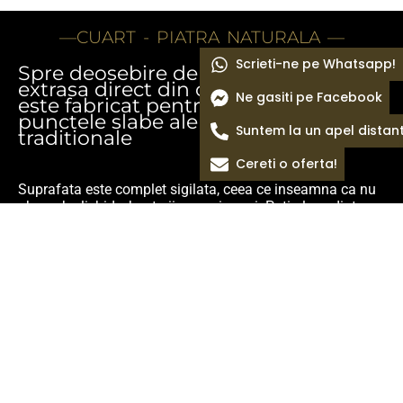
—CUART - PIATRA NATURALA —
Scrieti-ne pe Whatsapp!
Spre deosebire de piatra naturala
extrasa direct din cariera, cuartul
Ne gasiti pe Facebook
este fabricat pentru a elimina
punctele slabe ale materialelor
Suntem la un apel distan
traditionale
Cereti o oferta!
Suprafata este complet sigilata, ceea ce inseamna ca nu
absoarbe lichide, bacterii sau mirosuri. Poti alege dintr-o
gama vasta de culori si modele care sunt constante de la
o placa la alta, facilitand imbinarile invizibile. Este mult
mai putin casant decat granitul sau marmura, rezistand
cu brio la impactul zilnic din bucatarie.
Exploreaza Materialul →