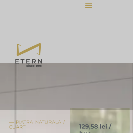
—
PIATRA NATURALA
/
129,58
lei
/
CUART—