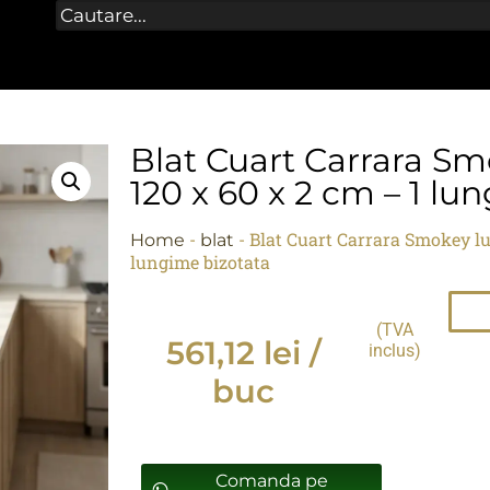
Blat Cuart Carrara Sm
120 x 60 x 2 cm – 1 lu
-
-
Blat Cuart Carrara Smokey lus
Home
blat
lungime bizotata
(TVA
561,12
lei
/
inclus)
buc
Comanda pe