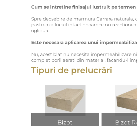
Cum se intretine finisajul lustruit pe termen
Spre deosebire de marmura Carrara naturala, car
pastreaza luciul intact deoarece nu reactionea
oglinda.
Este necesara aplicarea unui impermeabiliz
Nu, acest blat nu necesita impermeabilizare nic
complet porii aerati din material, facandu-l im
Tipuri de prelucrări
Bizot
Bizot R