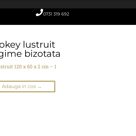
0731 319 692
okey lustruit
ngime bizotata
truit 120 x 60 x 2 cm – 1
Adauga in cos →