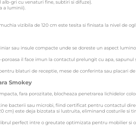
lb-gri cu venaturi fine, subtiri si difuze).
a a luminii).
uchia vizibila de 120 cm este tesita si finisata la nivel de ogl
liniar sau insule compacte unde se doreste un aspect luminos,
poroasa il face imun la contactul prelungit cu apa, sapunul
 pentru blaturi de receptie, mese de conferinta sau placari 
rrara Smokey
pacta, fara porozitate, blocheaza penetrarea lichidelor color
ne bacterii sau microbi, fiind certificat pentru contactul dire
0 cm) este deja bizotata si lustruita, eliminand costurile si t
ibrul perfect intre o greutate optimizata pentru mobilier si