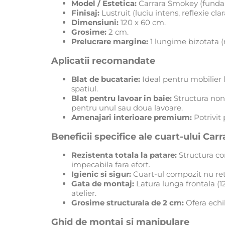
Model / Estetica:
Carrara Smokey (fundal a
Finisaj:
Lustruit (luciu intens, reflexie clar
Dimensiuni:
120 x 60 cm.
Grosime:
2 cm.
Prelucrare margine:
1 lungime bizotata (m
Aplicatii recomandate
Blat de bucatarie:
Ideal pentru mobilier 
spatiul.
Blat pentru lavoar in baie:
Structura non-
pentru unul sau doua lavoare.
Amenajari interioare premium:
Potrivit
Beneficii specifice ale cuart-ului Ca
Rezistenta totala la patare:
Structura com
impecabila fara efort.
Igienic si sigur:
Cuart-ul compozit nu reti
Gata de montaj:
Latura lunga frontala (12
atelier.
Grosime structurala de 2 cm:
Ofera echil
Ghid de montaj si manipulare