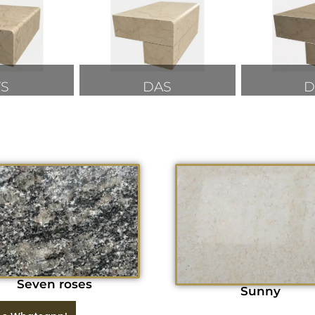
VS
DAS
D
Seven roses
Sunny