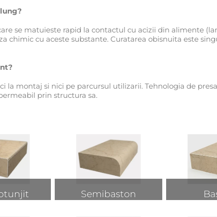
 lung?
e se matuieste rapid la contactul cu acizii din alimente (lama
za chimic cu aceste substante. Curatarea obisnuita este singu
ant?
i la montaj si nici pe parcursul utilizarii. Tehnologia de pr
permeabil prin structura sa.
otunjit
Semibaston
Ba