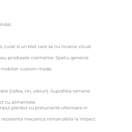
inda).
 curat si un blat care sa nu incarce vizual
 sau produsele cosmetice. Spatiu generos
de mobilier custom-made.
ate (cafea, vin, uleiuri). Suprafata ramane
ct cu alimentele.
impul pierdut cu prelucrarile ulterioare in
 o rezistenta mecanica remarcabila la impact.