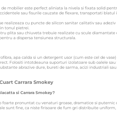
de mobilier este perfect aliniata la nivela si fixata solid pe
cidentele sau fisurile cauzate de flexare, transportati blatu
 realizeaza cu puncte de silicon sanitar calitativ sau adeziv po
in tonul pietrei.
u plita sau chiuveta trebuie realizate cu scule diamantate cu
pentru a dispersa tensiunea structurala.
fibra, apa calda si un detergent usor (cum este cel de vase) s
rect. Folositi intotdeauna suporturi izolatoare sub oalele sau t
substante abrazive dure, bureti de sarma, acizi industriali sa
n Cuart Carrara Smokey
alacatta si Carrara Smokey?
b foarte pronuntat cu venaturi groase, dramatice si puternic
 sale sunt fine, ca niste firisoare de fum gri distribuite unif