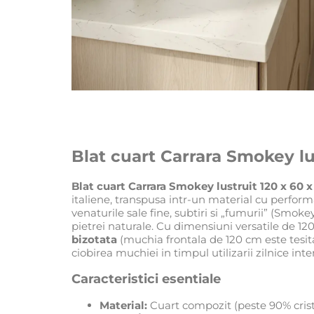
Blat cuart Carrara Smokey lu
Blat cuart Carrara Smokey lustruit 120 x 60 
italiene, transpusa intr-un material cu perfor
venaturile sale fine, subtiri si „fumurii” (Smoke
pietrei naturale. Cu dimensiuni versatile de 12
bizotata
(muchia frontala de 120 cm este tesita 
ciobirea muchiei in timpul utilizarii zilnice inte
Caracteristici esentiale
Material:
Cuart compozit (peste 90% crista