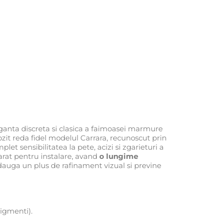
ganta discreta si clasica a faimoasei marmure
zit reda fidel modelul Carrara, recunoscut prin
let sensibilitatea la pete, acizi si zgarieturi a
arat pentru instalare, avand
o lungime
 adauga un plus de rafinament vizual si previne
pigmenti).