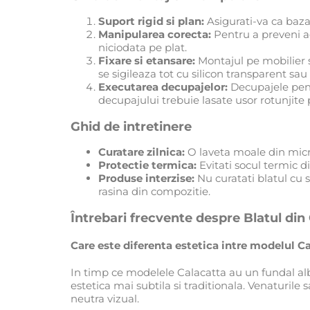
Suport rigid si plan:
Asigurati-va ca baza 
Manipularea corecta:
Pentru a preveni ac
niciodata pe plat.
Fixare si etansare:
Montajul pe mobilier se
se sigileaza tot cu silicon transparent sau 
Executarea decupajelor:
Decupajele pentr
decupajului trebuie lasate usor rotunjite 
Ghid de intretinere
Curatare zilnica:
O laveta moale din micro
Protectie termica:
Evitati socul termic di
Produse interzise:
Nu curatati blatul cu 
rasina din compozitie.
Întrebari frecvente despre Blatul di
Care este diferenta estetica intre modelul C
In timp ce modelele Calacatta au un fundal al
estetica mai subtila si traditionala. Venaturile
neutra vizual.