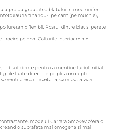
ntru a prelua greutatea blatului in mod uniform.
l intotdeauna tinandu-l pe cant (pe muchie),
liuretanic flexibil. Rostul dintre blat si perete
 racire pe apa. Colturile interioare ale
unt suficiente pentru a mentine luciul initial.
igaile luate direct de pe plita ori cuptor.
u solventi precum acetona, care pot ataca
 contrastante, modelul Carrara Smokey ofera o
orm, creand o suprafata mai omogena si mai